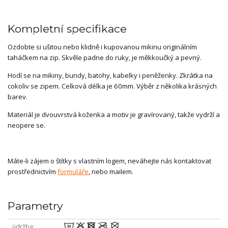
Kompletní specifikace
Ozdobte si ušitou nebo klidně i kupovanou mikinu originálním
taháčkem na zip. Skvěle padne do ruky, je měkkoučký a pevný.
Hodí se na mikiny, bundy, batohy, kabelky i peněženky. Zkrátka na
cokoliv se zipem. Celková délka je 60mm. Výběr z několika krásných
barev.
Materiál je dvouvrstvá koženka a motiv je gravírovaný, takže vydrží a
neopere se.
Máte-li zájem o štítky s vlastním logem, neváhejte nás kontaktovat
prostřednictvím
formuláře
, nebo mailem.
Parametry
wodmU
údržba