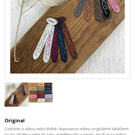
Original
Ozdobte si ušitou nebo klidně i kupovanou mikinu originálním taháčkem
na zip. Skvěle padne do ruky, je měkkoučký a pevný. Hodí se na mikiny,