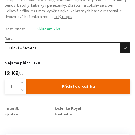
bundy, batohy, kabelky i peněženky. Zkrátka na cokoliv se zipem.
Celková délka je 60mm. Výběr z několika krásných barev. Materiál je
dvouvrstvá koženka a moti...
celý popis
Dostupnost
Skladem 2 ks
Barva
Nejsme plátci DPH
12 Kč
/
ks
Přidat do košíku
materiál:
koženka Royal
výrobce:
Hadladla