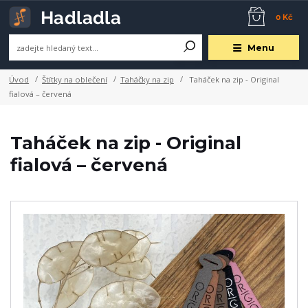
0 Kč
Menu
Úvod
Štítky na oblečení
Taháčky na zip
Taháček na zip - Original
fialová – červená
Taháček na zip - Original
fialová – červená