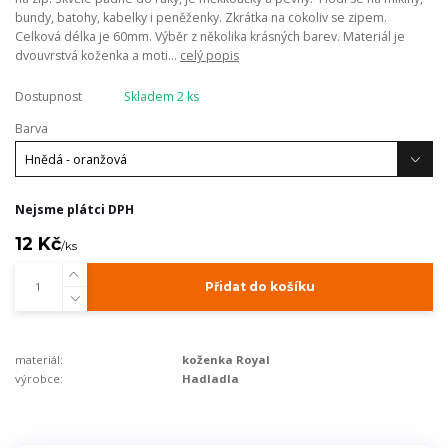
bundy, batohy, kabelky i peněženky. Zkrátka na cokoliv se zipem.
Celková délka je 60mm. Výběr z několika krásných barev. Materiál je
dvouvrstvá koženka a moti...
celý popis
Dostupnost
Skladem 2 ks
Barva
Nejsme plátci DPH
12 Kč
/
ks
Přidat do košíku
materiál:
koženka Royal
výrobce:
Hadladla