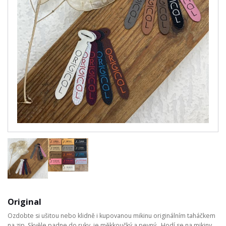
Original
Ozdobte si ušitou nebo klidně i kupovanou mikinu originálním taháčkem
na zip. Skvěle padne do ruky, je měkkoučký a pevný. Hodí se na mikiny,