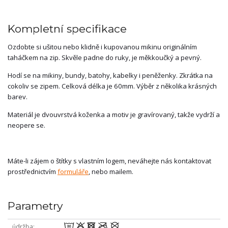
Kompletní specifikace
Ozdobte si ušitou nebo klidně i kupovanou mikinu originálním
taháčkem na zip. Skvěle padne do ruky, je měkkoučký a pevný.
Hodí se na mikiny, bundy, batohy, kabelky i peněženky. Zkrátka na
cokoliv se zipem. Celková délka je 60mm. Výběr z několika krásných
barev.
Materiál je dvouvrstvá koženka a motiv je gravírovaný, takže vydrží a
neopere se.
Máte-li zájem o štítky s vlastním logem, neváhejte nás kontaktovat
prostřednictvím
formuláře
, nebo mailem.
Parametry
wodmU
údržba