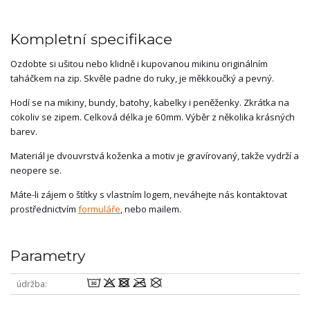
Kompletní specifikace
Ozdobte si ušitou nebo klidně i kupovanou mikinu originálním
taháčkem na zip. Skvěle padne do ruky, je měkkoučký a pevný.
Hodí se na mikiny, bundy, batohy, kabelky i peněženky. Zkrátka na
cokoliv se zipem. Celková délka je 60mm. Výběr z několika krásných
barev.
Materiál je dvouvrstvá koženka a motiv je gravírovaný, takže vydrží a
neopere se.
Máte-li zájem o štítky s vlastním logem, neváhejte nás kontaktovat
prostřednictvím
formuláře
, nebo mailem.
Parametry
wodmU
údržba