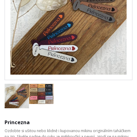
Princezna
Ozdobte si ušitou nebo klidně i kupovanou mikinu originálním taháčkem
na zip. Skvěle padne do ruky, je měkkoučký a pevný. Hodí se na mikiny,