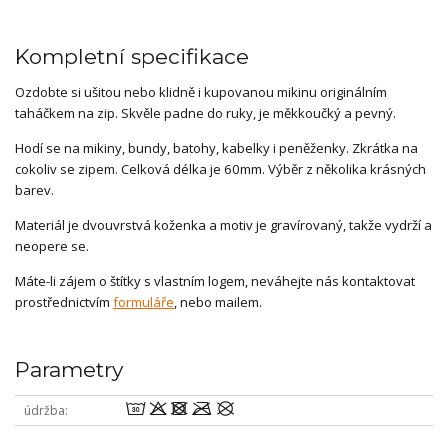
Kompletní specifikace
Ozdobte si ušitou nebo klidně i kupovanou mikinu originálním
taháčkem na zip. Skvěle padne do ruky, je měkkoučký a pevný.
Hodí se na mikiny, bundy, batohy, kabelky i peněženky. Zkrátka na
cokoliv se zipem. Celková délka je 60mm. Výběr z několika krásných
barev.
Materiál je dvouvrstvá koženka a motiv je gravírovaný, takže vydrží a
neopere se.
Máte-li zájem o štítky s vlastním logem, neváhejte nás kontaktovat
prostřednictvím
formuláře
, nebo mailem.
Parametry
wodmU
údržba