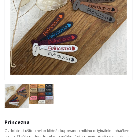
Princezna
Ozdobte si ušitou nebo klidně i kupovanou mikinu originálním taháčkem
na zip. Skvěle padne do ruky, je měkkoučký a pevný. Hodí se na mikiny,