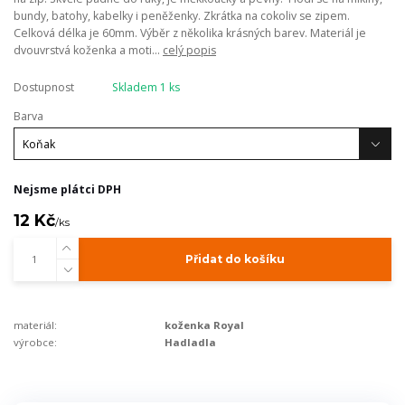
bundy, batohy, kabelky i peněženky. Zkrátka na cokoliv se zipem.
Celková délka je 60mm. Výběr z několika krásných barev. Materiál je
dvouvrstvá koženka a moti...
celý popis
Dostupnost
Skladem 1 ks
Barva
Nejsme plátci DPH
12 Kč
/
ks
Přidat do košíku
materiál:
koženka Royal
výrobce:
Hadladla