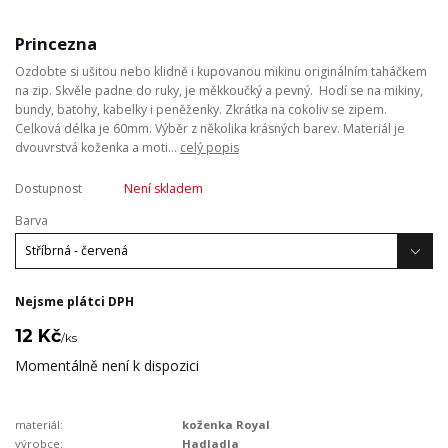
Princezna
Ozdobte si ušitou nebo klidně i kupovanou mikinu originálním taháčkem
na zip. Skvěle padne do ruky, je měkkoučký a pevný. Hodí se na mikiny,
bundy, batohy, kabelky i peněženky. Zkrátka na cokoliv se zipem.
Celková délka je 60mm. Výběr z několika krásných barev. Materiál je
dvouvrstvá koženka a moti...
celý popis
Dostupnost
Není skladem
Barva
Nejsme plátci DPH
12 Kč
/
ks
Momentálně není k dispozici
materiál:
koženka Royal
výrobce:
Hadladla