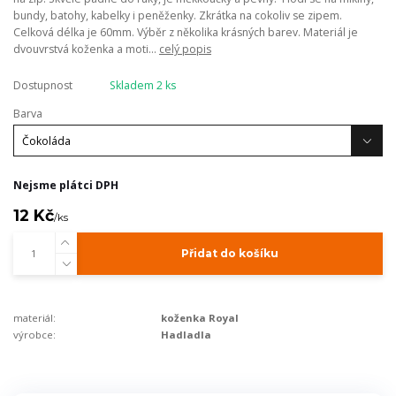
bundy, batohy, kabelky i peněženky. Zkrátka na cokoliv se zipem.
Celková délka je 60mm. Výběr z několika krásných barev. Materiál je
dvouvrstvá koženka a moti...
celý popis
Dostupnost
Skladem 2 ks
Barva
Nejsme plátci DPH
12 Kč
/
ks
Přidat do košíku
materiál:
koženka Royal
výrobce:
Hadladla