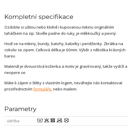
Kompletní specifikace
Ozdobte si ušitou nebo klidně i kupovanou mikinu originálním
taháčkem na zip. Skvěle padne do ruky, je měkkoučký a pevný.
Hodí se na mikiny, bundy, batohy, kabelky i peněženky. Zkrátka na
cokoliv se zipem. Celková délka je 60mm. Výběr z několika krásných
barev.
Materiál je dvouvrstvá koženka a motiv je gravírovaný, takže vydrží a
neopere se.
Máte-li zájem o štítky s vlastním logem, neváhejte nás kontaktovat
prostřednictvím
formuláře
, nebo mailem.
Parametry
wodmU
údržba