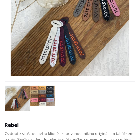
Rebel
Ozdobte si ušitou nebo klidně i kupovanou mikinu originálním taháčkem
na zip. Skvěle padne do ruky, je měkkoučký a pevný. Hodí se na mikiny,