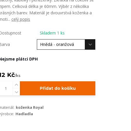
zipem. Celková délka je 60mm. Výběr z několika
krásných barev. Materiál je dvouvrstvá koženka a
moti...
celý popis
Dostupnost
Skladem 1 ks
Barva
Nejsme plátci DPH
12 Kč
/
ks
Přidat do košíku
materiál:
koženka Royal
výrobce:
Hadladla