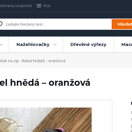
Ochrana soukromí
Více
Hleda
Nažehlovačky
Dřevěné výřezy
Mac
ček na zip - Rebel hnědá – oranžová
el hnědá – oranžová