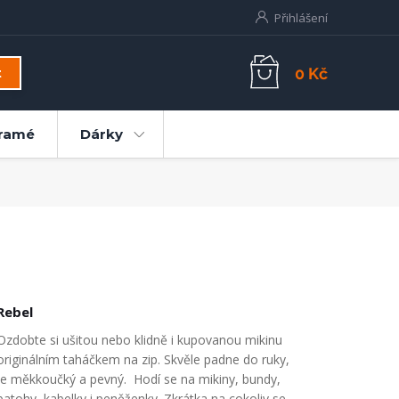
Přihlášení
0 Kč
t
ramé
Dárky
Rebel
Ozdobte si ušitou nebo klidně i kupovanou mikinu
originálním taháčkem na zip. Skvěle padne do ruky,
je měkkoučký a pevný. Hodí se na mikiny, bundy,
batohy, kabelky i peněženky. Zkrátka na cokoliv se