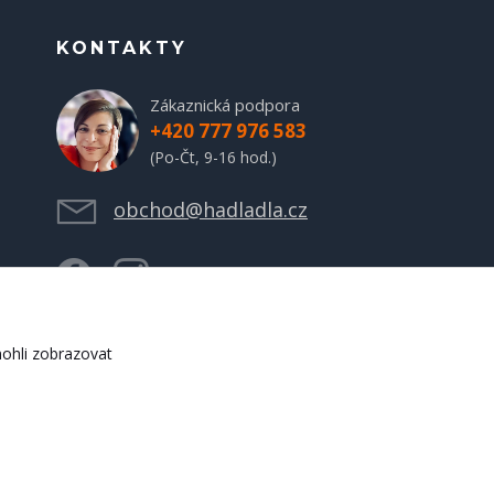
KONTAKTY
Zákaznická podpora
+420 777 976 583
(Po-Čt, 9-16 hod.)
obchod@hadladla.cz
ohli zobrazovat