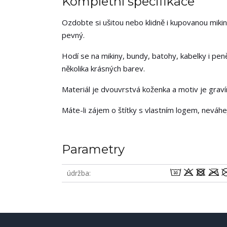
Kompletní specifikace
Ozdobte si ušitou nebo klidně i kupovanou mikin
pevný.
Hodí se na mikiny, bundy, batohy, kabelky i pen
několika krásných barev.
Materiál je dvouvrstvá koženka a motiv je grav
Máte-li zájem o štítky s vlastním logem, neváh
Parametry
wodm
údržba