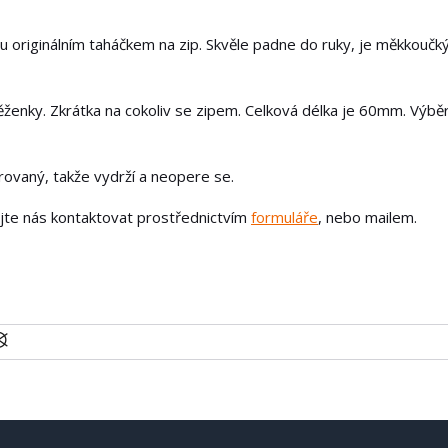
u originálním taháčkem na zip. Skvěle padne do ruky, je měkkoučk
ěženky. Zkrátka na cokoliv se zipem. Celková délka je 60mm. Výbě
írovaný, takže vydrží a neopere se.
ejte nás kontaktovat prostřednictvím
formuláře
, nebo mailem.
U