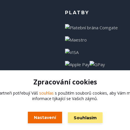
PLATBY
Zpracování cookies
rtneři potřebují Váš
souhlas
s použitím souborů cookies, aby Vám m
informace týkající se Vašich zájmů.
Hadladla.cz
Nastavení
Souhlasím
Vytvořeno na
Eshop-rychle.cz