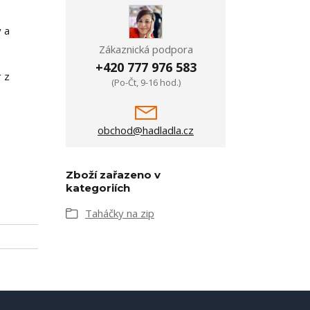
ý a
Zákaznická podpora
+420 777 976 583
r z
(Po-Čt, 9-16 hod.)
obchod@hadladla.cz
Zboží zařazeno v
kategoriích
Taháčky na zip