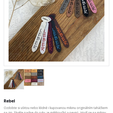
Rebel
Ozdobte si ušitou nebo klidně i kupovanou mikinu originálním taháčkem
na zip. Skvěle padne do ruky, je měkkoučký a pevný. Hodí se na mikiny,