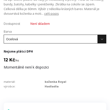
bundy, batohy, kabelky i peněženky. Zkrátka na cokoliv se zipem.
Celková délka je 60mm. Výběr z několika krásných barev. Materiál je
dvouvrstvá koženka a moti...
celý popis
Dostupnost
Není skladem
Barva
Nejsme plátci DPH
12 Kč
/
ks
Momentálně není k dispozici
materiál:
koženka Royal
výrobce:
Hadladla