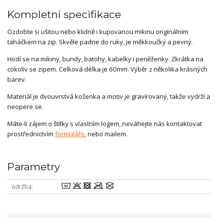
Kompletní specifikace
Ozdobte si ušitou nebo klidně i kupovanou mikinu originálním
taháčkem na zip. Skvěle padne do ruky, je měkkoučký a pevný.
Hodí se na mikiny, bundy, batohy, kabelky i peněženky. Zkrátka na
cokoliv se zipem. Celková délka je 60mm. Výběr z několika krásných
barev.
Materiál je dvouvrstvá koženka a motiv je gravírovaný, takže vydrží a
neopere se.
Máte-li zájem o štítky s vlastním logem, neváhejte nás kontaktovat
prostřednictvím
formuláře
, nebo mailem.
Parametry
wodmU
údržba