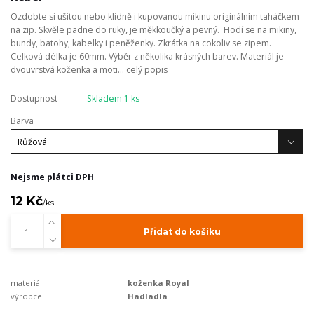
Ozdobte si ušitou nebo klidně i kupovanou mikinu originálním taháčkem
na zip. Skvěle padne do ruky, je měkkoučký a pevný. Hodí se na mikiny,
bundy, batohy, kabelky i peněženky. Zkrátka na cokoliv se zipem.
Celková délka je 60mm. Výběr z několika krásných barev. Materiál je
dvouvrstvá koženka a moti...
celý popis
Dostupnost
Skladem 1 ks
Barva
Nejsme plátci DPH
12 Kč
/
ks
Přidat do košíku
materiál:
koženka Royal
výrobce:
Hadladla