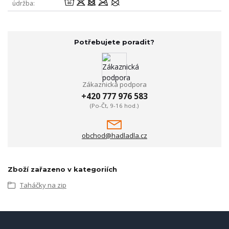
wodmU
údržba
Potřebujete poradit?
Zákaznická podpora
+420 777 976 583
(Po-Čt, 9-16 hod.)
obchod@hadladla.cz
Zboží zařazeno v kategoriích
Taháčky na zip