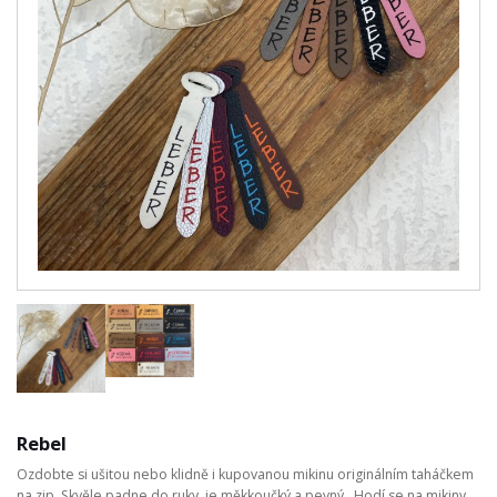
Rebel
Ozdobte si ušitou nebo klidně i kupovanou mikinu originálním taháčkem
na zip. Skvěle padne do ruky, je měkkoučký a pevný. Hodí se na mikiny,