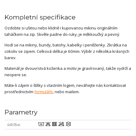
Kompletní specifikace
Ozdobte si ušitou nebo klidně i kupovanou mikinu originálním
taháčkem na zip. Skvěle padne do ruky, je měkkoučký a pevný.
Hodí se na mikiny, bundy, batohy, kabelky i peněženky. Zkrátka na
cokoliv se zipem. Celková délka je 60mm. Výběr z několika krásných
barev.
Materiál je dvouvrstvá koženka a motiv je gravírovaný, takže vydrží a
neopere se.
Máte-li zájem o štítky s vlastním logem, neváhejte nás kontaktovat
prostřednictvím
formuláře
, nebo mailem.
Parametry
wodmU
údržba