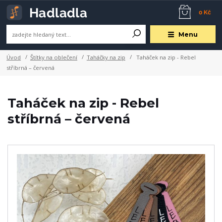
0 Kč
Menu
Úvod
Štítky na oblečení
Taháčky na zip
Taháček na zip - Rebel
stříbrná – červená
Taháček na zip - Rebel
stříbrná – červená