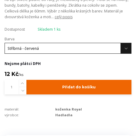
bundy, batohy, kabelky i peněženky. Zkrátka na cokoliv se zipem.
Celková délka je 60mm. Výběr z několika krásných barev. Materiál je
dvouvrstvá koženka a moti...
celý popis
Dostupnost
Skladem 1 ks
Barva
Nejsme plátci DPH
12 Kč
/
ks
Přidat do košíku
materiál:
koženka Royal
výrobce:
Hadladla