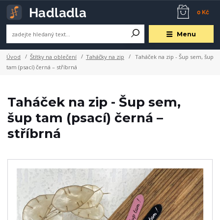
0 Kč
Menu
Úvod
Štítky na oblečení
Taháčky na zip
Taháček na zip - Šup sem, šup
tam (psací) černá – stříbrná
Taháček na zip - Šup sem,
šup tam (psací) černá –
stříbrná