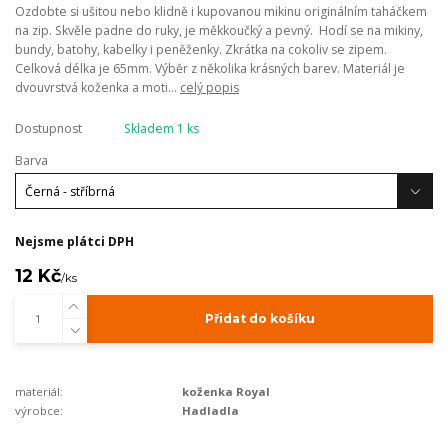
Ozdobte si ušitou nebo klidně i kupovanou mikinu originálním taháčkem
na zip. Skvěle padne do ruky, je měkkoučký a pevný. Hodí se na mikiny,
bundy, batohy, kabelky i peněženky. Zkrátka na cokoliv se zipem.
Celková délka je 65mm. Výběr z několika krásných barev. Materiál je
dvouvrstvá koženka a moti...
celý popis
Dostupnost
Skladem 1 ks
Barva
Nejsme plátci DPH
12 Kč
/
ks
Přidat do košíku
materiál:
koženka Royal
výrobce:
Hadladla