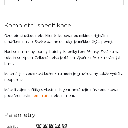
Kompletní specifikace
Ozdobte si ušitou nebo klidně i kupovanou mikinu originálním
taháčkem na zip. Skvěle padne do ruky, je měkkoučký a pevný.
Hodí se na mikiny, bundy, batohy, kabelky i peněženky. Zkrátka na
cokoliv se zipem. Celková délka je 65mm. Výběr z několika krásných
barev.
Materiál je dvouvrstvá koženka a motiv je gravírovaný, takže vydrží a
neopere se.
Máte-li zájem o štítky s vlastním logem, neváhejte nás kontaktovat
prostřednictvím
formuláře
, nebo mailem.
Parametry
wodmU
údržba