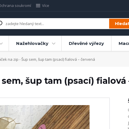
Ochrana soukromí
Více
Hleda
Nažehlovačky
Dřevěné výřezy
Mac
ek na zip - Šup sem, šup tam (psací) fialová – červená
 sem, šup tam (psací) fialová