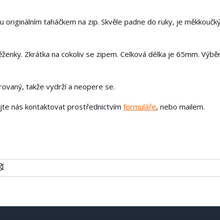
u originálním taháčkem na zip. Skvěle padne do ruky, je měkkoučk
ěženky. Zkrátka na cokoliv se zipem. Celková délka je 65mm. Výbě
írovaný, takže vydrží a neopere se.
ejte nás kontaktovat prostřednictvím
formuláře
, nebo mailem.
U