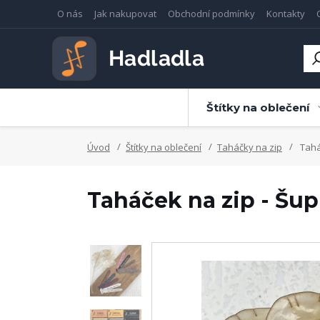
O nás
Jak nakupovat
Obchodní podmínky
Kontakty
Štítky na oblečení
Úvod
Štítky na oblečení
Taháčky na zip
Taháč
Taháček na zip - Šup