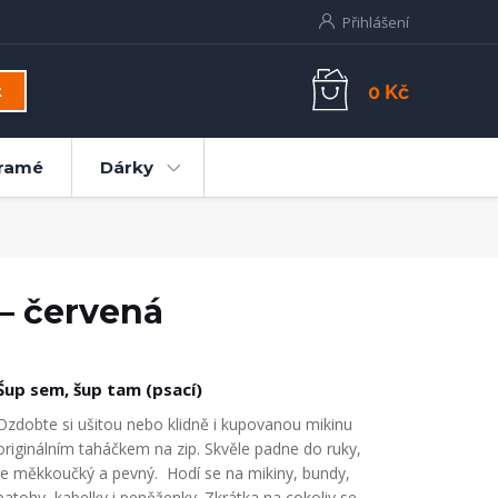
Přihlášení
0 Kč
t
ramé
Dárky
 – červená
Šup sem, šup tam (psací)
Ozdobte si ušitou nebo klidně i kupovanou mikinu
originálním taháčkem na zip. Skvěle padne do ruky,
je měkkoučký a pevný. Hodí se na mikiny, bundy,
batohy, kabelky i peněženky. Zkrátka na cokoliv se