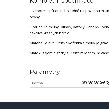
Kompletní specifikace
Ozdobte si ušitou nebo klidně i kupovanou mikin
pevný.
Hodí se na mikiny, bundy, batohy, kabelky i pen
několika krásných barev.
Materiál je dvouvrstvá koženka a motiv je grav
Máte-li zájem o štítky s vlastním logem, neváh
Parametry
wodm
údržba