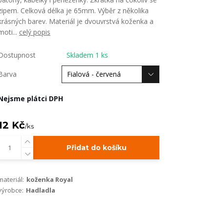
zipem. Celková délka je 65mm. Výběr z několika
krásných barev. Materiál je dvouvrstvá koženka a
moti...
celý popis
Dostupnost
Skladem 1 ks
Barva
Nejsme plátci DPH
12 Kč
/
ks
Přidat do košíku
materiál:
koženka Royal
výrobce:
Hadladla