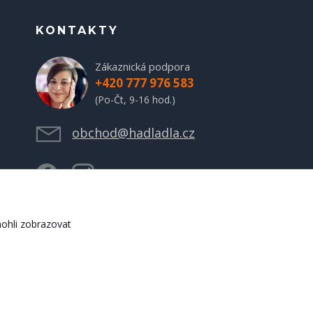
KONTAKTY
Zákaznická podpora
+420 777 976 583
(Po-Čt, 9-16 hod.)
obchod@hadladla.cz
ohli zobrazovat