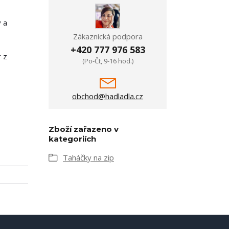
ý a
Zákaznická podpora
+420 777 976 583
r z
(Po-Čt, 9-16 hod.)
obchod@hadladla.cz
Zboží zařazeno v
kategoriích
Taháčky na zip