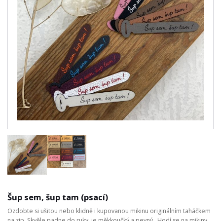
Šup sem, šup tam (psací)
Ozdobte si ušitou nebo klidně i kupovanou mikinu originálním taháčkem
na zip. Skvěle padne do ruky, je měkkoučký a pevný. Hodí se na mikiny,