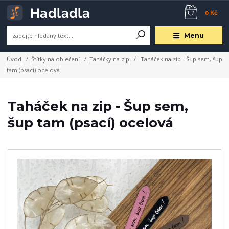
0 Kč
Menu
Úvod
Štítky na oblečení
Taháčky na zip
Taháček na zip - Šup sem, šup
tam (psací) ocelová
Taháček na zip - Šup sem,
šup tam (psací) ocelová