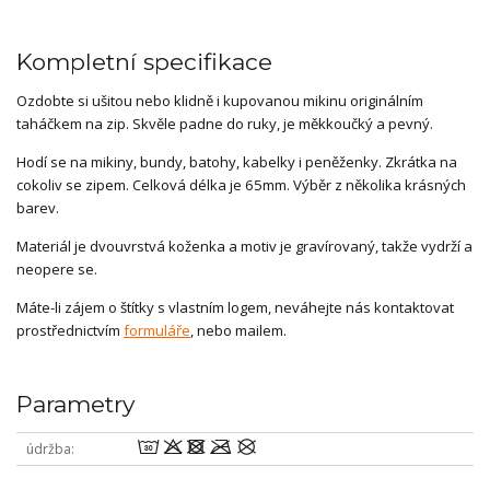
Kompletní specifikace
Ozdobte si ušitou nebo klidně i kupovanou mikinu originálním
taháčkem na zip. Skvěle padne do ruky, je měkkoučký a pevný.
Hodí se na mikiny, bundy, batohy, kabelky i peněženky. Zkrátka na
cokoliv se zipem. Celková délka je 65mm. Výběr z několika krásných
barev.
Materiál je dvouvrstvá koženka a motiv je gravírovaný, takže vydrží a
neopere se.
Máte-li zájem o štítky s vlastním logem, neváhejte nás kontaktovat
prostřednictvím
formuláře
, nebo mailem.
Parametry
wodmU
údržba