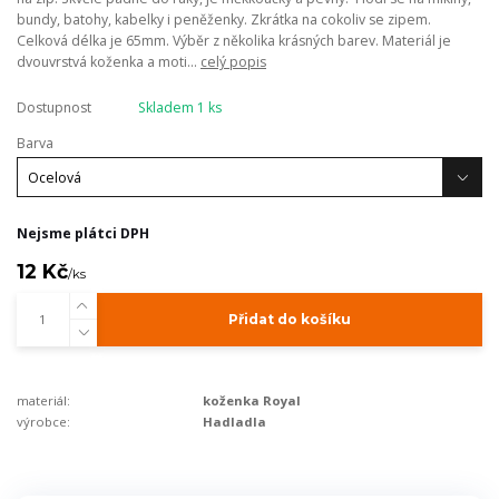
bundy, batohy, kabelky i peněženky. Zkrátka na cokoliv se zipem.
Celková délka je 65mm. Výběr z několika krásných barev. Materiál je
dvouvrstvá koženka a moti...
celý popis
Dostupnost
Skladem 1 ks
Barva
Nejsme plátci DPH
12 Kč
/
ks
Přidat do košíku
materiál:
koženka Royal
výrobce:
Hadladla