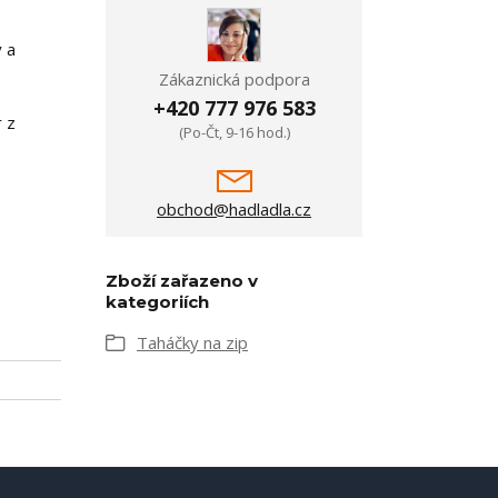
ý a
Zákaznická podpora
+420 777 976 583
r z
(Po-Čt, 9-16 hod.)
obchod@hadladla.cz
Zboží zařazeno v
kategoriích
Taháčky na zip