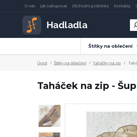
O nás
Jak nakupovat
Obchodní podmínky
Kontakty
Štítky na oblečení
Úvod
Štítky na oblečení
Taháčky na zip
Taháč
Taháček na zip - Šup