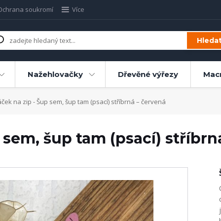
Ochrana soukromí
Více
Hleda
Nažehlovačky
Dřevěné výřezy
Mac
ek na zip - Šup sem, šup tam (psací) stříbrná – červená
 sem, šup tam (psací) stříbrn