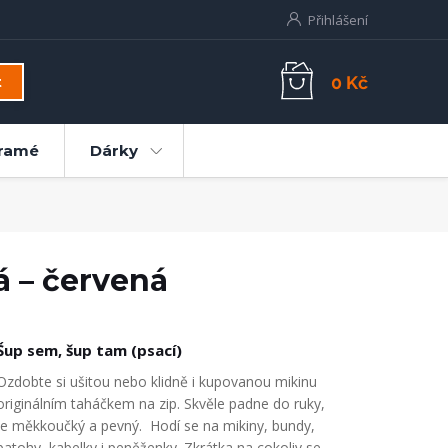
Přihlášení
0 Kč
t
ramé
Dárky
á – červená
Šup sem, šup tam (psací)
Ozdobte si ušitou nebo klidně i kupovanou mikinu
originálním taháčkem na zip. Skvěle padne do ruky,
je měkkoučký a pevný. Hodí se na mikiny, bundy,
batohy, kabelky i peněženky. Zkrátka na cokoliv se