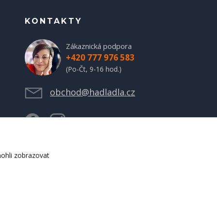
KONTAKTY
Zákaznická podpora
+420 777 976 583
(Po-Čt, 9-16 hod.)
obchod@hadladla.cz
ohli zobrazovat