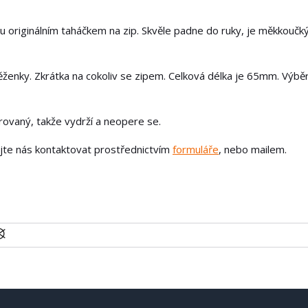
u originálním taháčkem na zip. Skvěle padne do ruky, je měkkoučk
ěženky. Zkrátka na cokoliv se zipem. Celková délka je 65mm. Výbě
írovaný, takže vydrží a neopere se.
ejte nás kontaktovat prostřednictvím
formuláře
, nebo mailem.
U