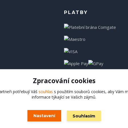
PLATBY
Zpracování cookies
rtneři potřebují Váš
souhlas
s použitím souborů cookies, aby Vám m
informace týkající se Vašich zájmů.
Hadladla.cz
Nastavení
Souhlasím
Vytvořeno na
Eshop-rychle.cz