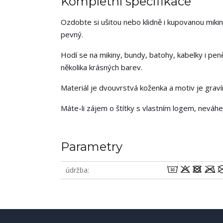
Kompletní specifikace
Ozdobte si ušitou nebo klidně i kupovanou mikin
pevný.
Hodí se na mikiny, bundy, batohy, kabelky i pen
několika krásných barev.
Materiál je dvouvrstvá koženka a motiv je grav
Máte-li zájem o štítky s vlastním logem, neváh
Parametry
wodm
údržba