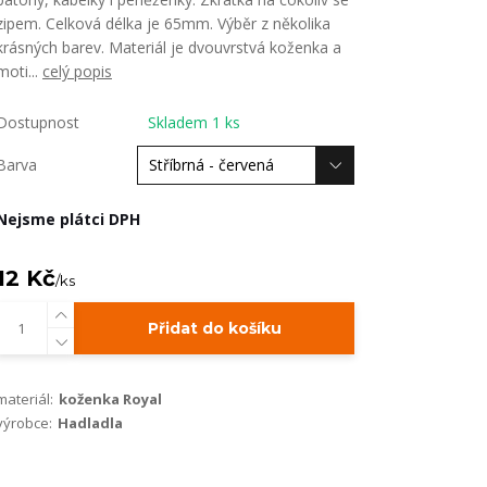
zipem. Celková délka je 65mm. Výběr z několika
krásných barev. Materiál je dvouvrstvá koženka a
moti...
celý popis
Dostupnost
Skladem 1 ks
Barva
Nejsme plátci DPH
12 Kč
/
ks
Přidat do košíku
materiál:
koženka Royal
výrobce:
Hadladla