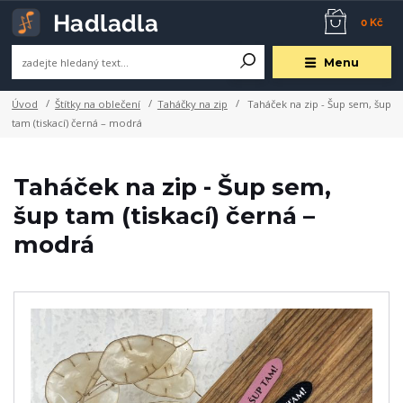
0 Kč
Menu
Úvod
Štítky na oblečení
Taháčky na zip
Taháček na zip - Šup sem, šup
tam (tiskací) černá – modrá
Taháček na zip - Šup sem,
šup tam (tiskací) černá –
modrá