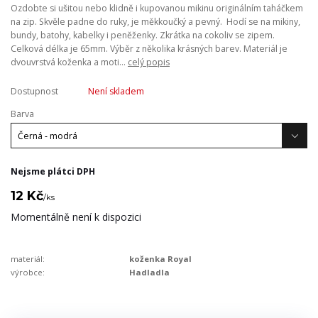
Ozdobte si ušitou nebo klidně i kupovanou mikinu originálním taháčkem
na zip. Skvěle padne do ruky, je měkkoučký a pevný. Hodí se na mikiny,
bundy, batohy, kabelky i peněženky. Zkrátka na cokoliv se zipem.
Celková délka je 65mm. Výběr z několika krásných barev. Materiál je
dvouvrstvá koženka a moti...
celý popis
Dostupnost
Není skladem
Barva
Nejsme plátci DPH
12 Kč
/
ks
Momentálně není k dispozici
materiál:
koženka Royal
výrobce:
Hadladla