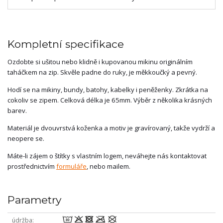
Kompletní specifikace
Ozdobte si ušitou nebo klidně i kupovanou mikinu originálním
taháčkem na zip. Skvěle padne do ruky, je měkkoučký a pevný.
Hodí se na mikiny, bundy, batohy, kabelky i peněženky. Zkrátka na
cokoliv se zipem. Celková délka je 65mm. Výběr z několika krásných
barev.
Materiál je dvouvrstvá koženka a motiv je gravírovaný, takže vydrží a
neopere se.
Máte-li zájem o štítky s vlastním logem, neváhejte nás kontaktovat
prostřednictvím
formuláře
, nebo mailem.
Parametry
wodmU
údržba