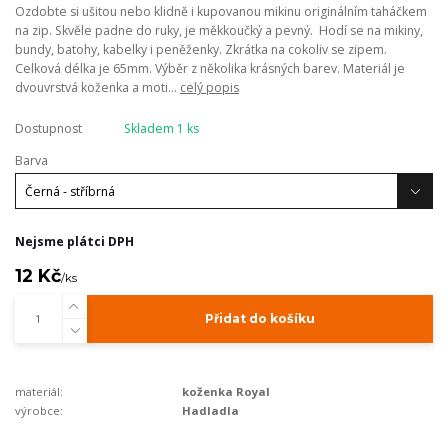
Ozdobte si ušitou nebo klidně i kupovanou mikinu originálním taháčkem
na zip. Skvěle padne do ruky, je měkkoučký a pevný. Hodí se na mikiny,
bundy, batohy, kabelky i peněženky. Zkrátka na cokoliv se zipem.
Celková délka je 65mm. Výběr z několika krásných barev. Materiál je
dvouvrstvá koženka a moti...
celý popis
Dostupnost
Skladem 1 ks
Barva
Nejsme plátci DPH
12 Kč
/
ks
Přidat do košíku
materiál:
koženka Royal
výrobce:
Hadladla