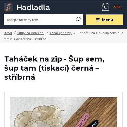
0 Kč
Menu
Úvod
Štítky na oblečení
Taháčky na zip
Taháček na zip - Šup sem, šup
tam (tiskací) černá – stříbrná
Taháček na zip - Šup sem,
šup tam (tiskací) černá –
stříbrná