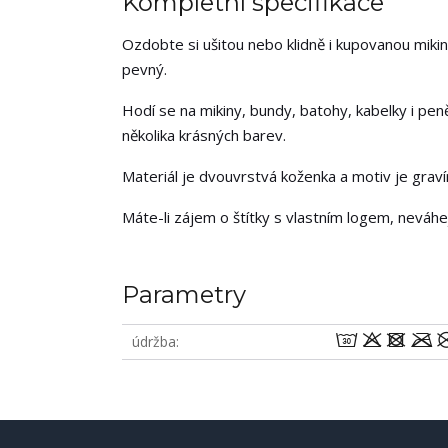
Kompletní specifikace
Ozdobte si ušitou nebo klidně i kupovanou mikin
pevný.
Hodí se na mikiny, bundy, batohy, kabelky i pen
několika krásných barev.
Materiál je dvouvrstvá koženka a motiv je grav
Máte-li zájem o štítky s vlastním logem, neváh
Parametry
wodm
údržba