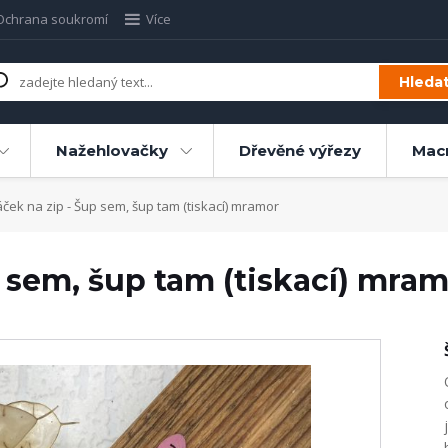
Ochrana soukromí
Více
Hleda
Nažehlovačky
Dřevěné výřezy
Mac
ek na zip - Šup sem, šup tam (tiskací) mramor
 sem, šup tam (tiskací) mra