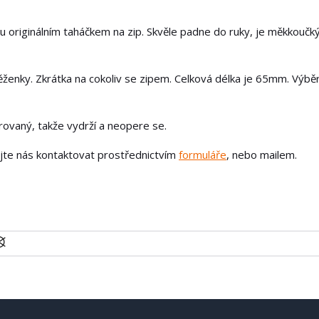
u originálním taháčkem na zip. Skvěle padne do ruky, je měkkoučk
ěženky. Zkrátka na cokoliv se zipem. Celková délka je 65mm. Výbě
írovaný, takže vydrží a neopere se.
ejte nás kontaktovat prostřednictvím
formuláře
, nebo mailem.
U