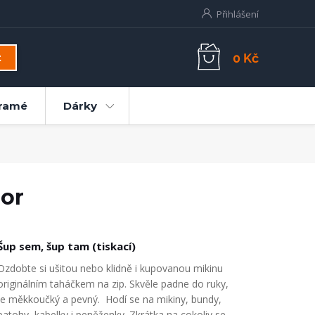
Přihlášení
0 Kč
t
ramé
Dárky
mor
Šup sem, šup tam (tiskací)
Ozdobte si ušitou nebo klidně i kupovanou mikinu
originálním taháčkem na zip. Skvěle padne do ruky,
je měkkoučký a pevný. Hodí se na mikiny, bundy,
batohy, kabelky i peněženky. Zkrátka na cokoliv se