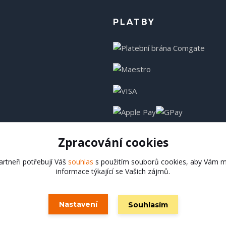
PLATBY
Zpracování cookies
rtneři potřebují Váš
souhlas
s použitím souborů cookies, aby Vám m
informace týkající se Vašich zájmů.
Hadladla.cz
Nastavení
Souhlasím
Vytvořeno na
Eshop-rychle.cz