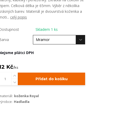
zipem. Celková délka je 65mm. Výběr z několika
krásných barev. Materiál je dvouvrstvá koženka a
moti...
celý popis
Dostupnost
Skladem 1 ks
Barva
Nejsme plátci DPH
12 Kč
/
ks
Přidat do košíku
materiál:
koženka Royal
výrobce:
Hadladla