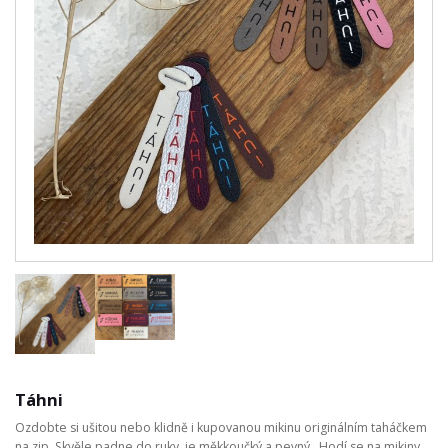
Táhni
Ozdobte si ušitou nebo klidně i kupovanou mikinu originálním taháčkem
na zip. Skvěle padne do ruky, je měkkoučký a pevný. Hodí se na mikiny,