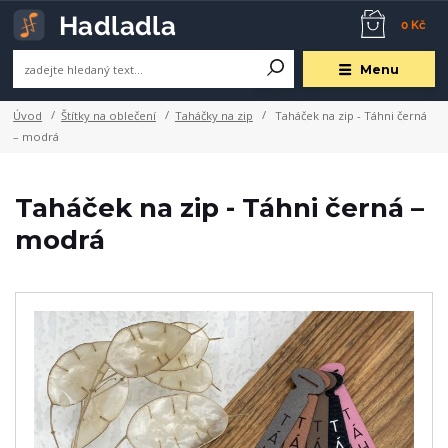
0 Kč
Menu
Úvod
Štítky na oblečení
Taháčky na zip
Taháček na zip - Táhni černá
– modrá
Taháček na zip - Táhni černá –
modrá