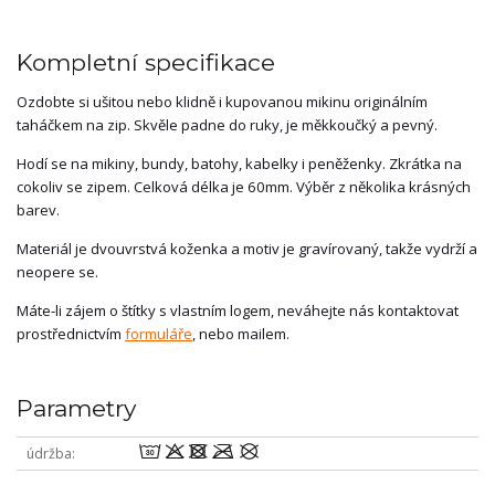
Kompletní specifikace
Ozdobte si ušitou nebo klidně i kupovanou mikinu originálním
taháčkem na zip. Skvěle padne do ruky, je měkkoučký a pevný.
Hodí se na mikiny, bundy, batohy, kabelky i peněženky. Zkrátka na
cokoliv se zipem. Celková délka je 60mm. Výběr z několika krásných
barev.
Materiál je dvouvrstvá koženka a motiv je gravírovaný, takže vydrží a
neopere se.
Máte-li zájem o štítky s vlastním logem, neváhejte nás kontaktovat
prostřednictvím
formuláře
, nebo mailem.
Parametry
wodmU
údržba