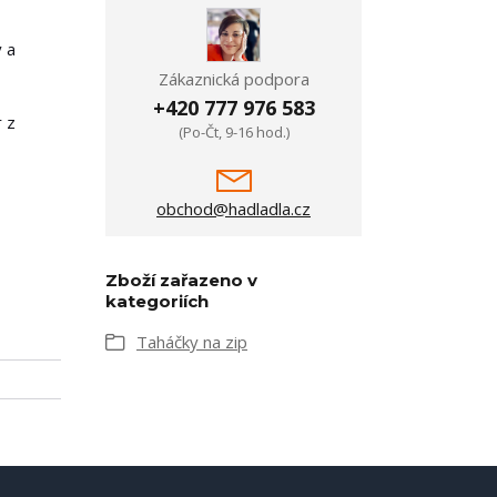
ý a
Zákaznická podpora
+420 777 976 583
r z
(Po-Čt, 9-16 hod.)
obchod@hadladla.cz
Zboží zařazeno v
kategoriích
Taháčky na zip