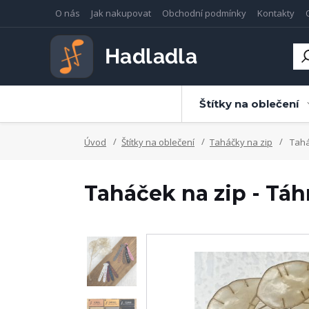
O nás
Jak nakupovat
Obchodní podmínky
Kontakty
Štítky na oblečení
Úvod
Štítky na oblečení
Taháčky na zip
Tahá
Taháček na zip - Táh