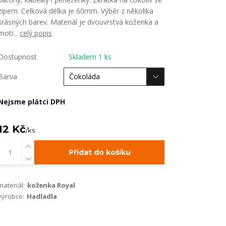
zipem. Celková délka je 60mm. Výběr z několika
krásných barev. Materiál je dvouvrstvá koženka a
moti...
celý popis
Dostupnost
Skladem 1 ks
Barva
Nejsme plátci DPH
12 Kč
/
ks
Přidat do košíku
materiál:
koženka Royal
výrobce:
Hadladla