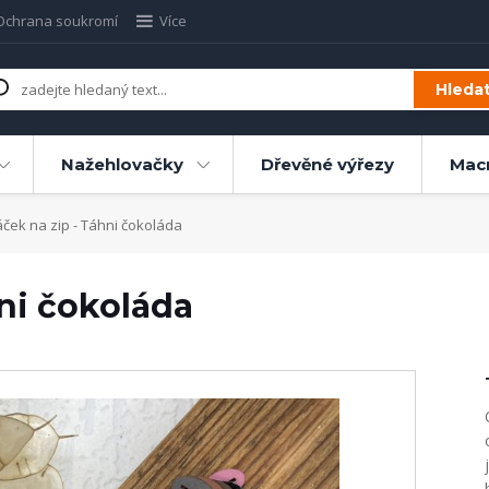
Ochrana soukromí
Více
Hleda
Nažehlovačky
Dřevěné výřezy
Mac
ček na zip - Táhni čokoláda
ni čokoláda