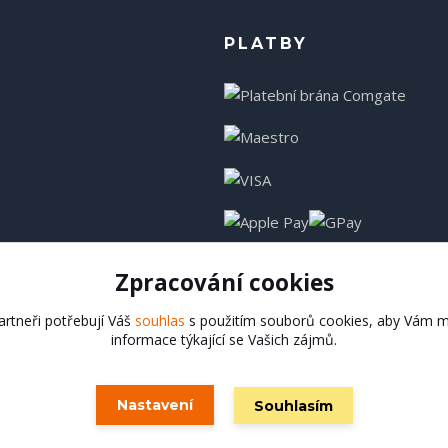
PLATBY
Zpracování cookies
rtneři potřebují Váš
souhlas
s použitím souborů cookies, aby Vám m
informace týkající se Vašich zájmů.
Hadladla.cz
Nastavení
Souhlasím
Vytvořeno na
Eshop-rychle.cz