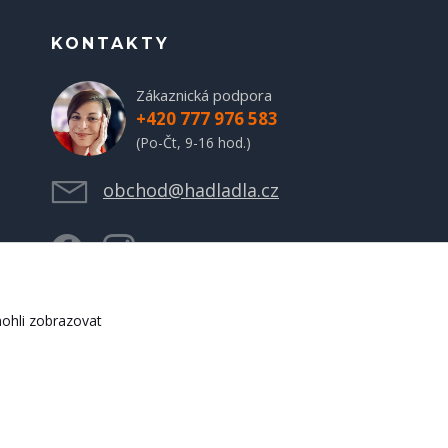
KONTAKTY
Zákaznická podpora
+420 777 976 583
(Po-Čt, 9-16 hod.)
obchod@hadladla.cz
ohli zobrazovat