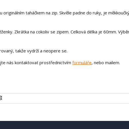
u originálním taháčkem na zip. Skvěle padne do ruky, je měkkoučk
ěženky. Zkrátka na cokoliv se zipem. Celková délka je 60mm. Výbě
írovaný, takže vydrží a neopere se.
ejte nás kontaktovat prostřednictvím
formuláře
, nebo mailem.
U