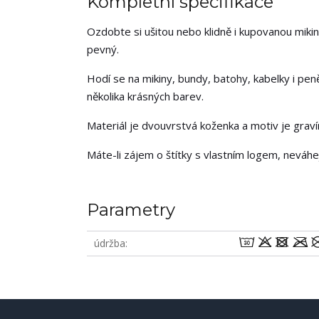
Kompletní specifikace
Ozdobte si ušitou nebo klidně i kupovanou mikin
pevný.
Hodí se na mikiny, bundy, batohy, kabelky i pen
několika krásných barev.
Materiál je dvouvrstvá koženka a motiv je grav
Máte-li zájem o štítky s vlastním logem, neváh
Parametry
wodm
údržba