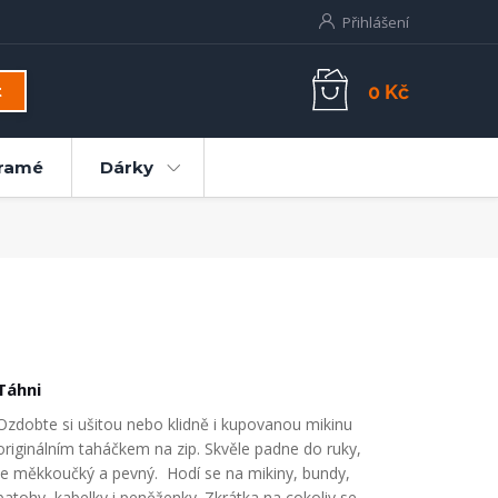
Přihlášení
0 Kč
t
ramé
Dárky
Táhni
Ozdobte si ušitou nebo klidně i kupovanou mikinu
originálním taháčkem na zip. Skvěle padne do ruky,
je měkkoučký a pevný. Hodí se na mikiny, bundy,
batohy, kabelky i peněženky. Zkrátka na cokoliv se