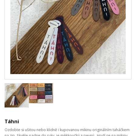
Táhni
Ozdobte si ušitou nebo klidně i kupovanou mikinu originálním taháčkem
na zip. Skvěle padne do ruky, je měkkoučký a pevný. Hodí se na mikiny,