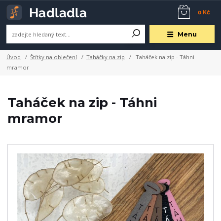
0 Kč
Menu
Úvod
Štítky na oblečení
Taháčky na zip
Taháček na zip - Táhni
mramor
Taháček na zip - Táhni
mramor