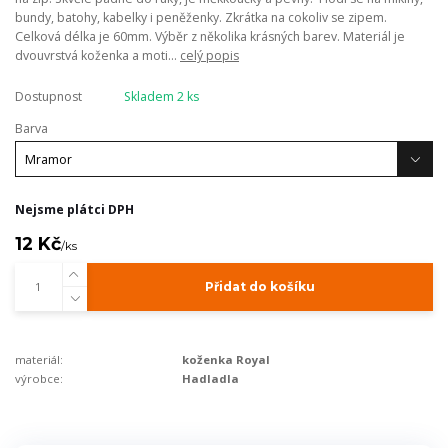
bundy, batohy, kabelky i peněženky. Zkrátka na cokoliv se zipem.
Celková délka je 60mm. Výběr z několika krásných barev. Materiál je
dvouvrstvá koženka a moti...
celý popis
Dostupnost
Skladem 2 ks
Barva
Nejsme plátci DPH
12 Kč
/
ks
Přidat do košíku
materiál:
koženka Royal
výrobce:
Hadladla