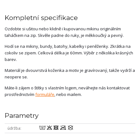
Kompletní specifikace
Ozdobte si ušitou nebo klidně i kupovanou mikinu originálním
taháčkem na zip. Skvěle padne do ruky, je měkkoučký a pevný.
Hodí se na mikiny, bundy, batohy, kabelky i peněženky. Zkrátka na
cokoliv se zipem. Celková délka je 60mm. Výběr z několika krásných
barev.
Materiál je dvouvrstvá koženka a motiv je gravírovaný, takže vydrží a
neopere se.
Máte-li zájem o štítky s vlastním logem, neváhejte nás kontaktovat
prostřednictvím
formuláře
, nebo mailem.
Parametry
wodmU
údržba