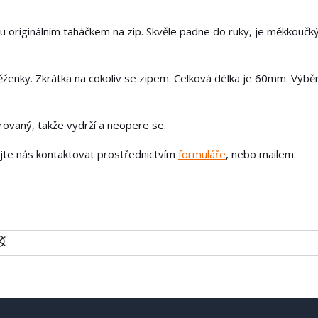
u originálním taháčkem na zip. Skvěle padne do ruky, je měkkoučk
ěženky. Zkrátka na cokoliv se zipem. Celková délka je 60mm. Výbě
írovaný, takže vydrží a neopere se.
ejte nás kontaktovat prostřednictvím
formuláře
, nebo mailem.
U