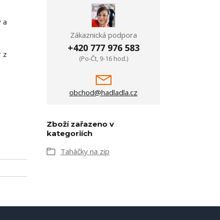
ý a
Zákaznická podpora
+420 777 976 583
r z
(Po-Čt, 9-16 hod.)
obchod@hadladla.cz
Zboží zařazeno v
kategoriích
Taháčky na zip