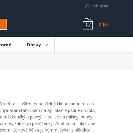
Přihlášení
0 Kč
t
ramé
Dárky
Ozdobte si ušitou nebo klidně i kupovanou mikinu
originálním taháčkem na zip. Skvěle padne do ruky,
je měkkoučký a pevný. Hodí se na mikiny, bundy,
batohy, kabelky i peněženky. Zkrátka na cokoliv se
zipem. Celková délka je 60mm. Výběr z několika