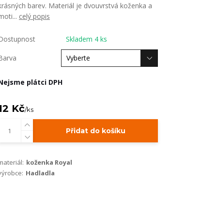
krásných barev. Materiál je dvouvrstvá koženka a
moti...
celý popis
Dostupnost
Skladem 4 ks
Barva
Nejsme plátci DPH
12 Kč
/
ks
Přidat do košíku
materiál:
koženka Royal
výrobce:
Hadladla