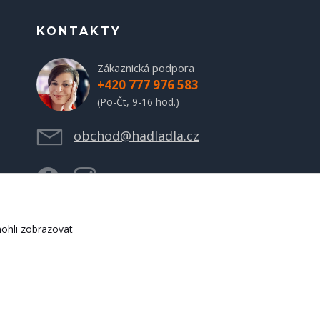
KONTAKTY
Zákaznická podpora
+420 777 976 583
(Po-Čt, 9-16 hod.)
obchod@hadladla.cz
ohli zobrazovat