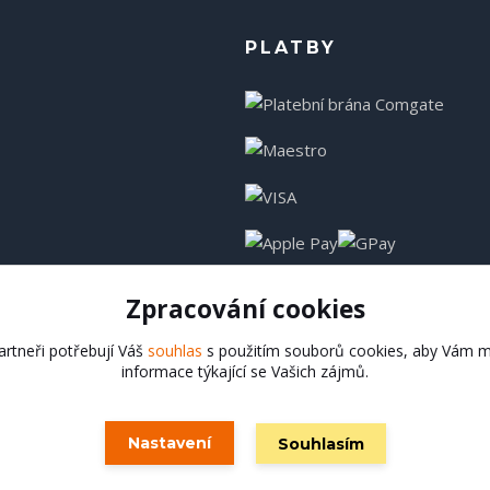
PLATBY
Zpracování cookies
rtneři potřebují Váš
souhlas
s použitím souborů cookies, aby Vám m
informace týkající se Vašich zájmů.
Hadladla.cz
Nastavení
Souhlasím
Vytvořeno na
Eshop-rychle.cz