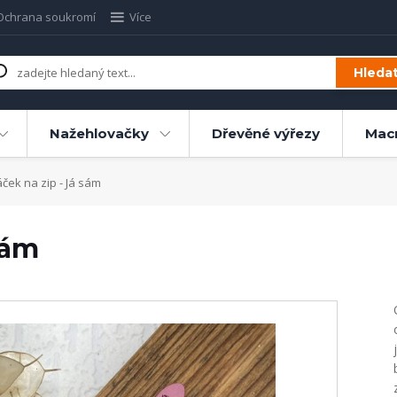
Ochrana soukromí
Více
Hleda
Nažehlovačky
Dřevěné výřezy
Mac
ček na zip - Já sám
sám