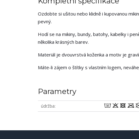
Kompletní specifikace
Ozdobte si ušitou nebo klidně i kupovanou mikin
pevný.
Hodí se na mikiny, bundy, batohy, kabelky i pen
několika krásných barev.
Materiál je dvouvrstvá koženka a motiv je grav
Máte-li zájem o štítky s vlastním logem, neváh
Parametry
wodm
údržba