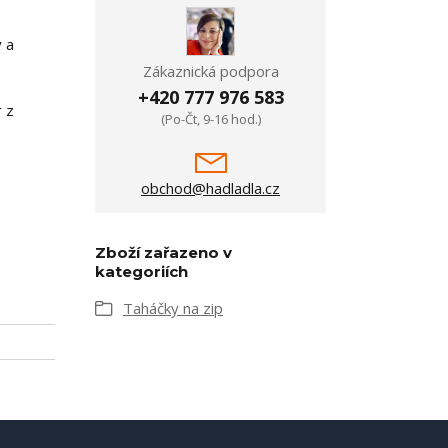
ý a
Zákaznická podpora
+420 777 976 583
r z
(Po-Čt, 9-16 hod.)
obchod@hadladla.cz
Zboží zařazeno v
kategoriích
Taháčky na zip