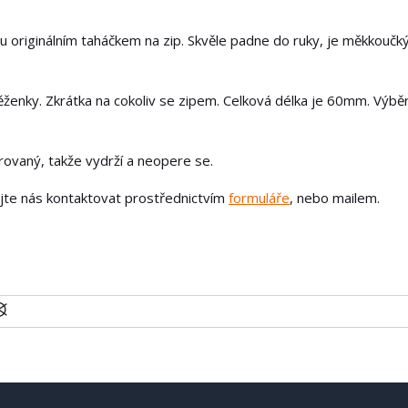
u originálním taháčkem na zip. Skvěle padne do ruky, je měkkoučk
ěženky. Zkrátka na cokoliv se zipem. Celková délka je 60mm. Výbě
írovaný, takže vydrží a neopere se.
ejte nás kontaktovat prostřednictvím
formuláře
, nebo mailem.
U