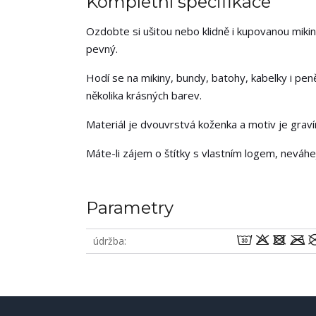
Kompletní specifikace
Ozdobte si ušitou nebo klidně i kupovanou mikin
pevný.
Hodí se na mikiny, bundy, batohy, kabelky i pen
několika krásných barev.
Materiál je dvouvrstvá koženka a motiv je grav
Máte-li zájem o štítky s vlastním logem, neváh
Parametry
wodm
údržba