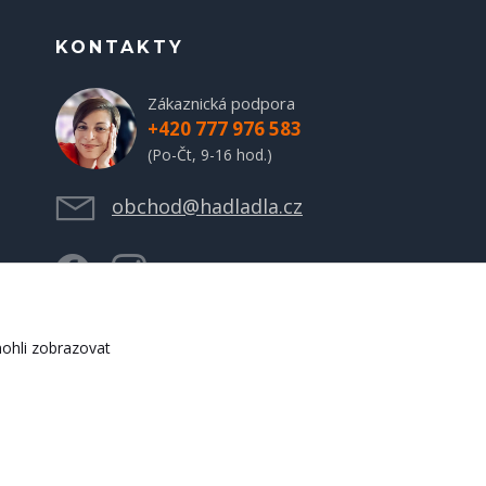
KONTAKTY
Zákaznická podpora
+420 777 976 583
(Po-Čt, 9-16 hod.)
obchod@hadladla.cz
ohli zobrazovat