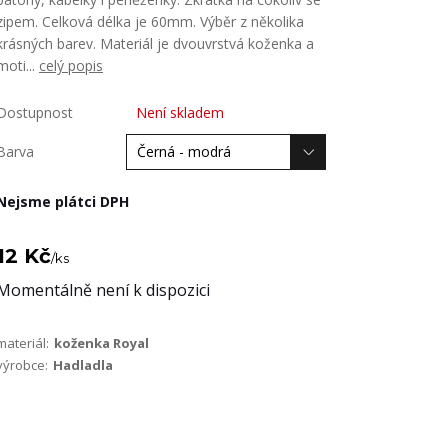
zipem. Celková délka je 60mm. Výběr z několika
krásných barev. Materiál je dvouvrstvá koženka a
moti...
celý popis
Dostupnost
Není skladem
Barva
Nejsme plátci DPH
12 Kč
/
ks
Momentálně není k dispozici
materiál:
koženka Royal
výrobce:
Hadladla