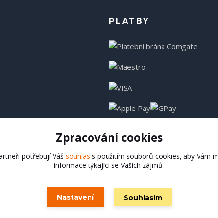
PLATBY
Zpracování cookies
rtneři potřebují Váš
souhlas
s použitím souborů cookies, aby Vám m
informace týkající se Vašich zájmů.
Hadladla.cz
Nastavení
Souhlasím
Vytvořeno na
Eshop-rychle.cz