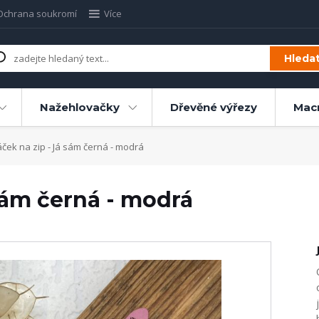
Ochrana soukromí
Více
Hleda
Nažehlovačky
Dřevěné výřezy
Mac
ček na zip - Já sám černá - modrá
sám černá - modrá