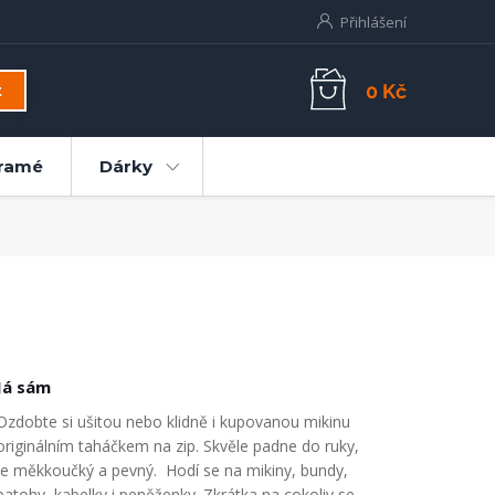
Přihlášení
0 Kč
t
ramé
Dárky
Já sám
Ozdobte si ušitou nebo klidně i kupovanou mikinu
originálním taháčkem na zip. Skvěle padne do ruky,
je měkkoučký a pevný. Hodí se na mikiny, bundy,
batohy, kabelky i peněženky. Zkrátka na cokoliv se