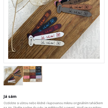
Já sám
Ozdobte si ušitou nebo klidně i kupovanou mikinu originálním taháčkem
na zip. Skvěle padne do ruky, je měkkoučký a pevný. Hodí se na mikiny,