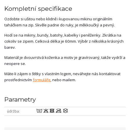
Kompletní specifikace
Ozdobte si ušitou nebo klidně i kupovanou mikinu originálním
taháčkem na zip. Skvěle padne do ruky, je měkkoučký a pevný.
Hodí se na mikiny, bundy, batohy, kabelky i peněženky. Zkrátka na
cokoliv se zipem. Celková délka je 60mm. Výběr z několika krásných
barev.
Materiál je dvouvrstvá koženka a motiv je gravírovaný, takže vydrží a
neopere se.
Máte-li zájem o štítky s vlastním logem, neváhejte nás kontaktovat
prostřednictvím
formuláře
, nebo mailem.
Parametry
wodmU
údržba