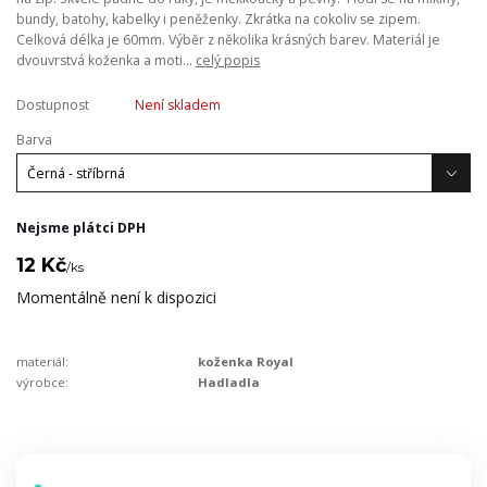
bundy, batohy, kabelky i peněženky. Zkrátka na cokoliv se zipem.
Celková délka je 60mm. Výběr z několika krásných barev. Materiál je
dvouvrstvá koženka a moti...
celý popis
Dostupnost
Není skladem
Barva
Nejsme plátci DPH
12 Kč
/
ks
Momentálně není k dispozici
materiál:
koženka Royal
výrobce:
Hadladla