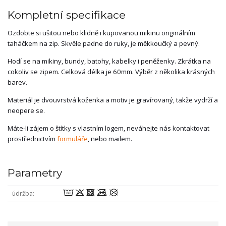
Kompletní specifikace
Ozdobte si ušitou nebo klidně i kupovanou mikinu originálním
taháčkem na zip. Skvěle padne do ruky, je měkkoučký a pevný.
Hodí se na mikiny, bundy, batohy, kabelky i peněženky. Zkrátka na
cokoliv se zipem. Celková délka je 60mm. Výběr z několika krásných
barev.
Materiál je dvouvrstvá koženka a motiv je gravírovaný, takže vydrží a
neopere se.
Máte-li zájem o štítky s vlastním logem, neváhejte nás kontaktovat
prostřednictvím
formuláře
, nebo mailem.
Parametry
wodmU
údržba