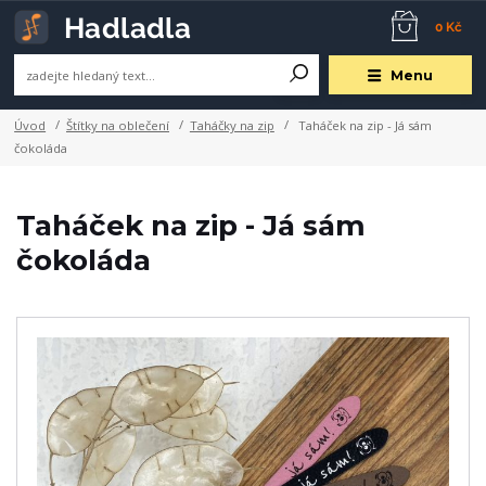
0 Kč
Menu
Úvod
Štítky na oblečení
Taháčky na zip
Taháček na zip - Já sám
čokoláda
Taháček na zip - Já sám
čokoláda