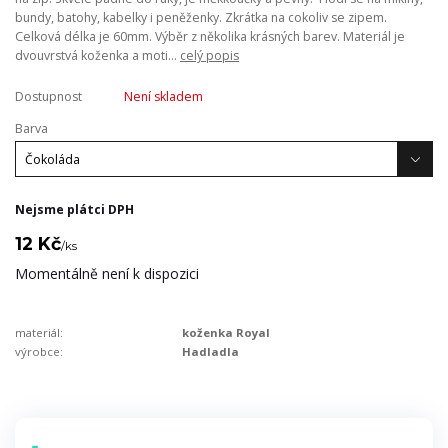
bundy, batohy, kabelky i peněženky. Zkrátka na cokoliv se zipem.
Celková délka je 60mm. Výběr z několika krásných barev. Materiál je
dvouvrstvá koženka a moti...
celý popis
Dostupnost
Není skladem
Barva
Nejsme plátci DPH
12 Kč
/
ks
Momentálně není k dispozici
materiál:
koženka Royal
výrobce:
Hadladla