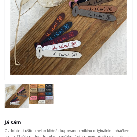
Já sám
Ozdobte si ušitou nebo klidně i kupovanou mikinu originálním taháčkem
na zip. Skvěle padne do ruky, je měkkoučký a pevný. Hodí se na mikiny,