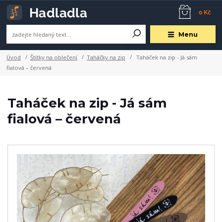
0 Kč
Menu
Úvod
Štítky na oblečení
Taháčky na zip
Taháček na zip - Já sám
fialová – červená
Taháček na zip - Já sám
fialová – červená