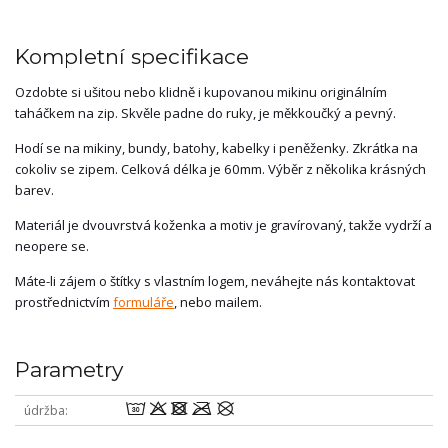
Kompletní specifikace
Ozdobte si ušitou nebo klidně i kupovanou mikinu originálním
taháčkem na zip. Skvěle padne do ruky, je měkkoučký a pevný.
Hodí se na mikiny, bundy, batohy, kabelky i peněženky. Zkrátka na
cokoliv se zipem. Celková délka je 60mm. Výběr z několika krásných
barev.
Materiál je dvouvrstvá koženka a motiv je gravírovaný, takže vydrží a
neopere se.
Máte-li zájem o štítky s vlastním logem, neváhejte nás kontaktovat
prostřednictvím
formuláře
, nebo mailem.
Parametry
wodmU
údržba