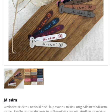
Já sám
Ozdobte si ušitou nebo klidně i kupovanou mikinu originálním taháčkem
na zip. Skvěle padne do ruky, je měkkoučký a pevný. Hodí se na mikiny,