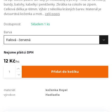
bundy, batohy, kabelky i peněženky. Zkrátka na cokoliv se zipem.
Celková délka je 60mm. Výběr z několika krásných barev. Materiál je
dvouvrstvá koženka a moti...
celý popis
Dostupnost
Skladem 1 ks
Barva
Nejsme plátci DPH
12 Kč
/
ks
Přidat do košíku
materiál:
koženka Royal
výrobce:
Hadladla