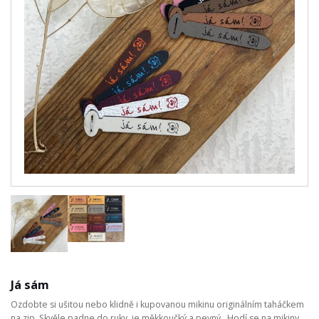
Já sám
Ozdobte si ušitou nebo klidně i kupovanou mikinu originálním taháčkem
na zip. Skvěle padne do ruky, je měkkoučký a pevný. Hodí se na mikiny,