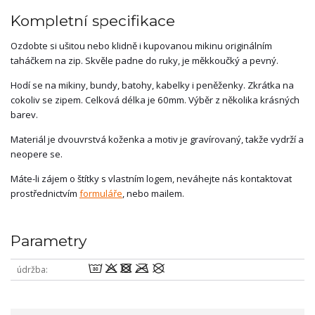
Kompletní specifikace
Ozdobte si ušitou nebo klidně i kupovanou mikinu originálním
taháčkem na zip. Skvěle padne do ruky, je měkkoučký a pevný.
Hodí se na mikiny, bundy, batohy, kabelky i peněženky. Zkrátka na
cokoliv se zipem. Celková délka je 60mm. Výběr z několika krásných
barev.
Materiál je dvouvrstvá koženka a motiv je gravírovaný, takže vydrží a
neopere se.
Máte-li zájem o štítky s vlastním logem, neváhejte nás kontaktovat
prostřednictvím
formuláře
, nebo mailem.
Parametry
wodmU
údržba