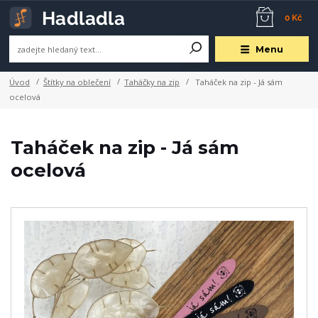
0 Kč
Menu
Úvod
Štítky na oblečení
Taháčky na zip
Taháček na zip - Já sám
ocelová
Taháček na zip - Já sám
ocelová