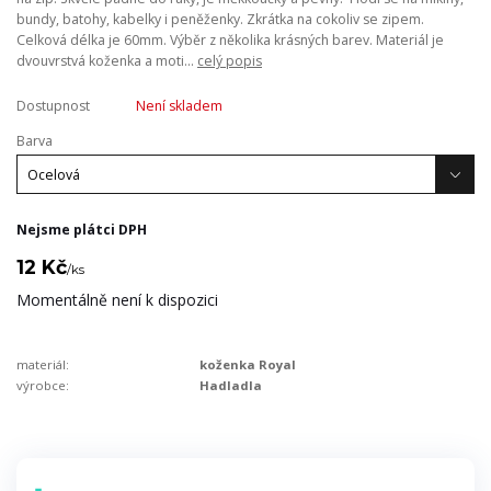
bundy, batohy, kabelky i peněženky. Zkrátka na cokoliv se zipem.
Celková délka je 60mm. Výběr z několika krásných barev. Materiál je
dvouvrstvá koženka a moti...
celý popis
Dostupnost
Není skladem
Barva
Nejsme plátci DPH
12 Kč
/
ks
Momentálně není k dispozici
materiál:
koženka Royal
výrobce:
Hadladla