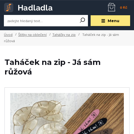
0 Kč
Menu
Úvod
Štítky na oblečení
Taháčky na zip
Taháček na zip - Já sám
růžová
Taháček na zip - Já sám
růžová