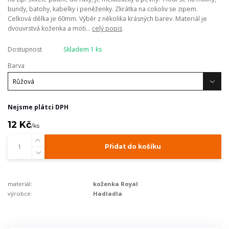
bundy, batohy, kabelky i peněženky. Zkrátka na cokoliv se zipem.
Celková délka je 60mm. Výběr z několika krásných barev. Materiál je
dvouvrstvá koženka a moti...
celý popis
Dostupnost
Skladem 1 ks
Barva
Nejsme plátci DPH
12 Kč
/
ks
Přidat do košíku
materiál:
koženka Royal
výrobce:
Hadladla