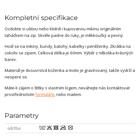
Kompletní specifikace
Ozdobte si ušitou nebo klidně i kupovanou mikinu originálním
taháčkem na zip. Skvěle padne do ruky, je měkkoučký a pevný.
Hodí se na mikiny, bundy, batohy, kabelky i peněženky. Zkrátka na
cokoliv se zipem. Celková délka je 60mm. Výběr z několika krásných
barev.
Materiál je dvouvrstvá koženka a motiv je gravírovaný, takže vydrží a
neopere se.
Máte-li zájem o štítky s vlastním logem, neváhejte nás kontaktovat
prostřednictvím
formuláře
, nebo mailem.
Parametry
wodmU
údržba