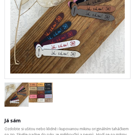
Já sám
Ozdobte si ušitou nebo klidně i kupovanou mikinu originálním taháčkem
na zip. Skvěle padne do ruky, je měkkoučký a pevný. Hodí se na mikiny,