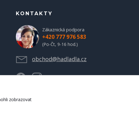
KONTAKTY
Zákaznická podpora
+420 777 976 583
(Po-Čt, 9-16 hod.)
obchod@hadladla.cz
ohli zobrazovat