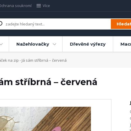
Ochrana soukromí
Více
Hleda
Nažehlovačky
Dřevěné výřezy
Mac
ek na zip - Já sám stříbrná – červená
sám stříbrná – červená