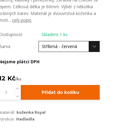
zipem. Celková délka je 60mm. Výběr z několika
krásných barev. Materiál je dvouvrstvá koženka a
moti...
celý popis
Dostupnost
Skladem 1 ks
Barva
Nejsme plátci DPH
12 Kč
/
ks
Přidat do košíku
materiál:
koženka Royal
výrobce:
Hadladla