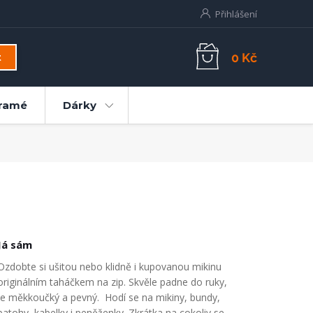
Přihlášení
0 Kč
t
ramé
Dárky
Já sám
Ozdobte si ušitou nebo klidně i kupovanou mikinu
originálním taháčkem na zip. Skvěle padne do ruky,
je měkkoučký a pevný. Hodí se na mikiny, bundy,
batohy, kabelky i peněženky. Zkrátka na cokoliv se