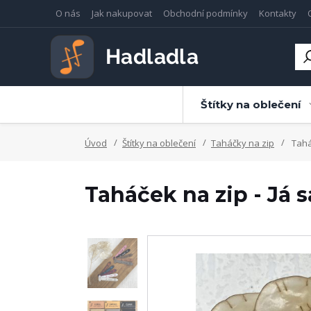
O nás
Jak nakupovat
Obchodní podmínky
Kontakty
Štítky na oblečení
Úvod
Štítky na oblečení
Taháčky na zip
Taháč
Taháček na zip - Já 