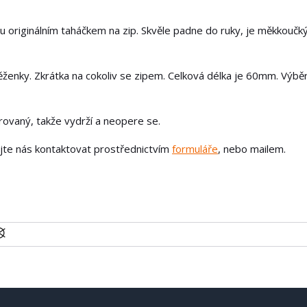
u originálním taháčkem na zip. Skvěle padne do ruky, je měkkoučk
ěženky. Zkrátka na cokoliv se zipem. Celková délka je 60mm. Výbě
írovaný, takže vydrží a neopere se.
ejte nás kontaktovat prostřednictvím
formuláře
, nebo mailem.
U