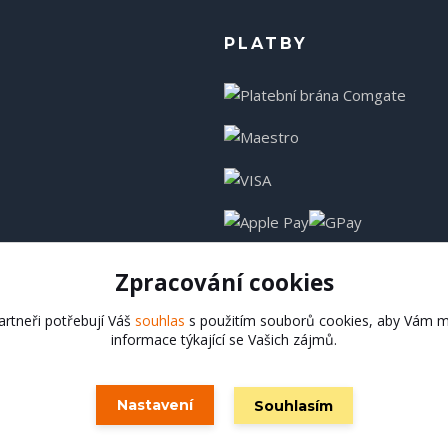
PLATBY
Zpracování cookies
rtneři potřebují Váš
souhlas
s použitím souborů cookies, aby Vám m
informace týkající se Vašich zájmů.
Hadladla.cz
Nastavení
Souhlasím
Vytvořeno na
Eshop-rychle.cz