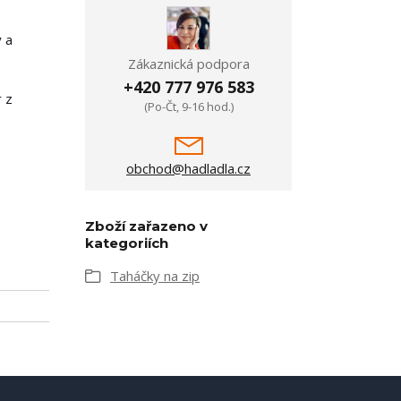
ý a
Zákaznická podpora
+420 777 976 583
r z
(Po-Čt, 9-16 hod.)
obchod@hadladla.cz
Zboží zařazeno v
kategoriích
Taháčky na zip