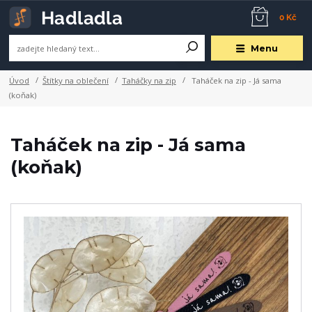
0 Kč
Menu
Úvod
Štítky na oblečení
Taháčky na zip
Taháček na zip - Já sama
(koňak)
Taháček na zip - Já sama
(koňak)