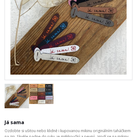
Já sama
Ozdobte si ušitou nebo klidně i kupovanou mikinu originálním taháčkem
na zip. Skvěle padne do ruky, je měkkoučký a pevný. Hodí se na mikiny,