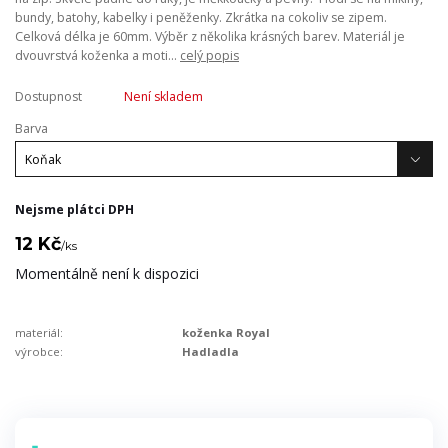
bundy, batohy, kabelky i peněženky. Zkrátka na cokoliv se zipem.
Celková délka je 60mm. Výběr z několika krásných barev. Materiál je
dvouvrstvá koženka a moti...
celý popis
Dostupnost
Není skladem
Barva
Nejsme plátci DPH
12 Kč
/
ks
Momentálně není k dispozici
materiál:
koženka Royal
výrobce:
Hadladla