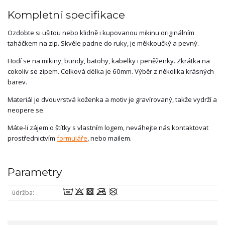
Kompletní specifikace
Ozdobte si ušitou nebo klidně i kupovanou mikinu originálním
taháčkem na zip. Skvěle padne do ruky, je měkkoučký a pevný.
Hodí se na mikiny, bundy, batohy, kabelky i peněženky. Zkrátka na
cokoliv se zipem. Celková délka je 60mm. Výběr z několika krásných
barev.
Materiál je dvouvrstvá koženka a motiv je gravírovaný, takže vydrží a
neopere se.
Máte-li zájem o štítky s vlastním logem, neváhejte nás kontaktovat
prostřednictvím
formuláře
, nebo mailem.
Parametry
wodmU
údržba