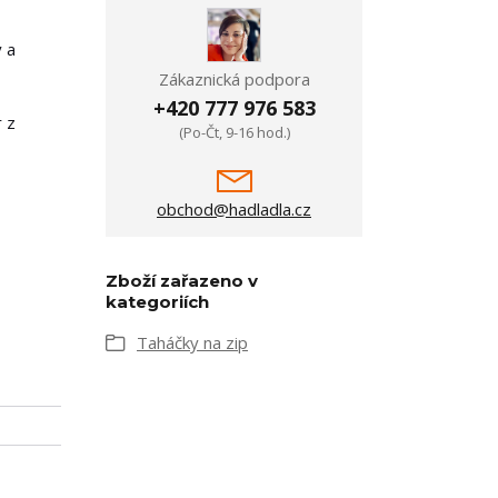
ý a
Zákaznická podpora
+420 777 976 583
r z
(Po-Čt, 9-16 hod.)
obchod@hadladla.cz
Zboží zařazeno v
kategoriích
Taháčky na zip