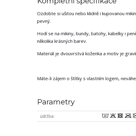
Kompletní specifikace
Ozdobte si ušitou nebo klidně i kupovanou mikin
pevný.
Hodí se na mikiny, bundy, batohy, kabelky i pen
několika krásných barev.
Materiál je dvouvrstvá koženka a motiv je grav
Máte-li zájem o štítky s vlastním logem, neváh
Parametry
wodm
údržba