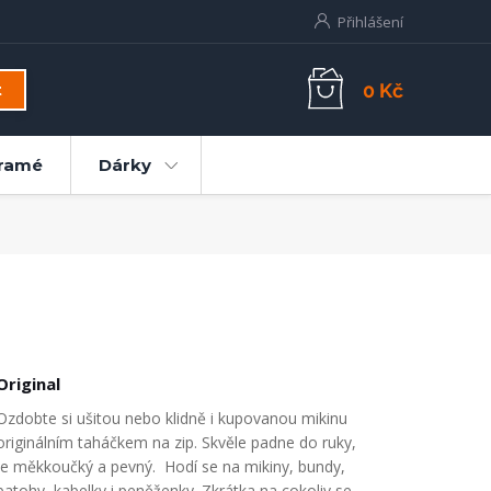
Přihlášení
0 Kč
t
ramé
Dárky
Original
Ozdobte si ušitou nebo klidně i kupovanou mikinu
originálním taháčkem na zip. Skvěle padne do ruky,
je měkkoučký a pevný. Hodí se na mikiny, bundy,
batohy, kabelky i peněženky. Zkrátka na cokoliv se