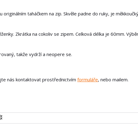
u originálním taháčkem na zip. Skvěle padne do ruky, je měkkoučk
ěženky. Zkrátka na cokoliv se zipem. Celková délka je 60mm. Výbě
írovaný, takže vydrží a neopere se.
ejte nás kontaktovat prostřednictvím
formuláře
, nebo mailem.
U