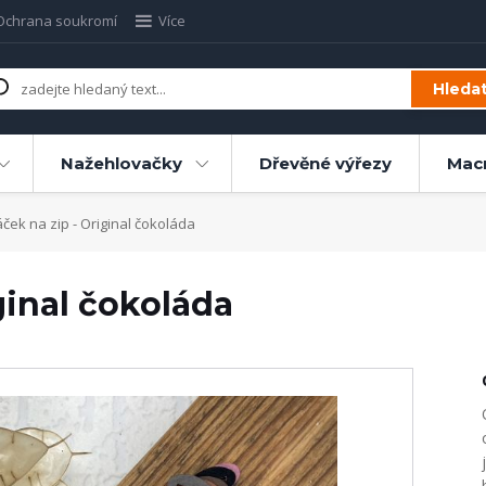
Ochrana soukromí
Více
Hleda
Nažehlovačky
Dřevěné výřezy
Mac
ček na zip - Original čokoláda
ginal čokoláda