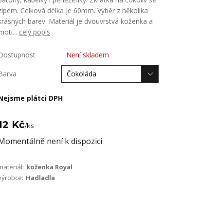
zipem. Celková délka je 60mm. Výběr z několika
krásných barev. Materiál je dvouvrstvá koženka a
moti...
celý popis
Dostupnost
Není skladem
Barva
Nejsme plátci DPH
12 Kč
/
ks
Momentálně není k dispozici
materiál:
koženka Royal
výrobce:
Hadladla