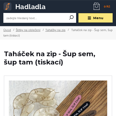
0 Kč
Menu
Úvod
Štítky na oblečení
Taháčky na zip
Taháček na zip - Šup sem, šup
tam (tiskací)
Taháček na zip - Šup sem,
šup tam (tiskací)