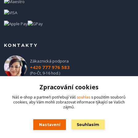
KONTAKTY
Zákaznická podpora
+420 777 976 583
(Po-Čt, 9-16 hod.)
Zpracování cookies
obchod@hadladla.cz
Náš e-shop a partneři potřebují Váš
souhlas
s použitím souborů
cookies, aby Vám mohli zobrazovat informace týkající se Vašich
zájmů.
Nastavení
Souhlasím
Hadladla.cz