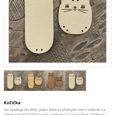
Kočička
Set obsahuje 2ks štítků. Jeden štítek na přišití přes lem o velikosti cca
2x6cm a druhý k přišití na vrch o velikosti cca 2x3cm. Motiv zvířátka je