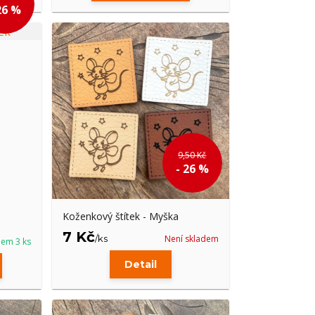
26 %
9,50 Kč
- 26 %
Koženkový štítek - Myška
7 Kč
/
ks
Není skladem
dem 3 ks
Detail