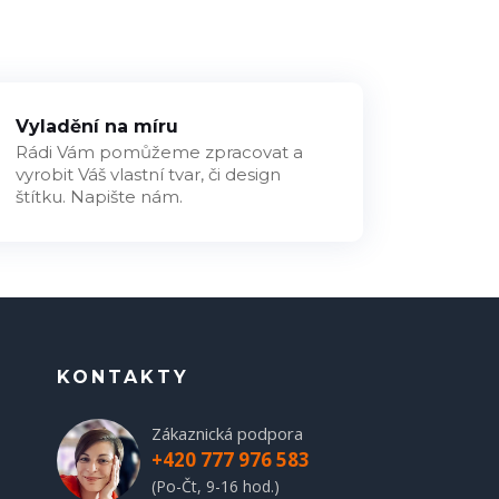
Vyladění na míru
Rádi Vám pomůžeme zpracovat a
vyrobit Váš vlastní tvar, či design
štítku. Napište nám.
KONTAKTY
Zákaznická podpora
+420 777 976 583
(Po-Čt, 9-16 hod.)