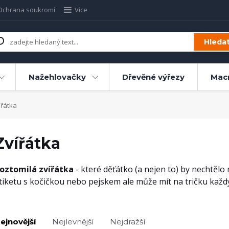
Ochrana soukromí
Více
Hleda
Nažehlovačky
Dřevěné výřezy
Mac
řátka
Zvířátka
oztomilá zvířátka
- které děťátko (a nejen to) by nechtělo 
tiketu s kočičkou nebo pejskem ale může mít na tričku každý. S
ejnovější
Nejlevnější
Nejdražší