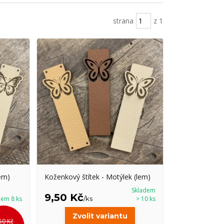
strana
z 1
em)
Koženkový štítek - Motýlek (lem)
Skladem
9,50 Kč
dem 8 ks
/
ks
> 10 ks
Zvolit variantu
50 Kč