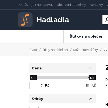
O nás
Jak nakupovat
Obchodní podmínky
Kontakty
Štítky na oblečení
Úvod
Štítky na oblečení
Koženkové štítky
Zví
Cena:
Od
Do
R
Kč
Kč
E
Štítky
N