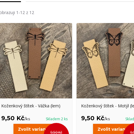
obrazuji 1-12 z 12
Koženkový štítek - Vážka (lem)
Koženkový štítek - Motýl (l
9,50 Kč
9,50 Kč
/
ks
Skladem 2 ks
/
ks
Skla
Zvolit variantu
Zvolit variantu
9,50 Kč
9,