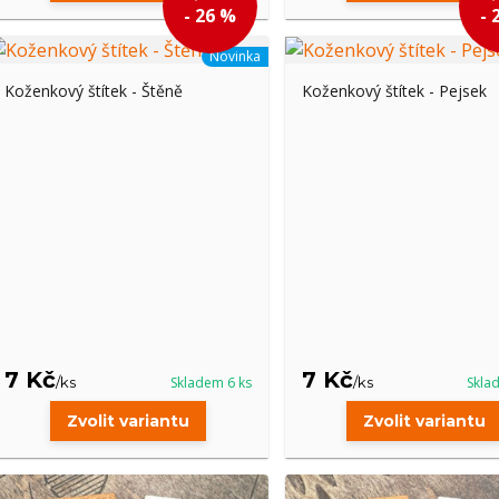
- 26 %
- 
Novinka
Koženkový štítek - Štěně
Koženkový štítek - Pejsek
7 Kč
7 Kč
/
ks
Skladem 6 ks
/
ks
Skla
Zvolit variantu
Zvolit variantu