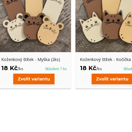
Koženkový štítek - Myška (2ks)
Koženkový štítek - Kočička 
18 Kč
18 Kč
/
ks
Skladem 7 ks
/
ks
Skla
Zvolit variantu
Zvolit variantu