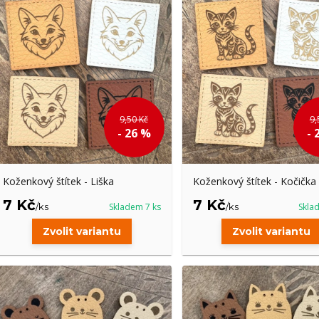
9,50 Kč
9,
- 26 %
- 
Koženkový štítek - Liška
Koženkový štítek - Kočička
7 Kč
7 Kč
/
ks
Skladem 7 ks
/
ks
Skla
Zvolit variantu
Zvolit variantu