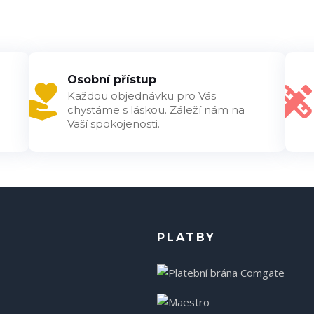
Osobní přístup
Každou objednávku pro Vás
chystáme s láskou. Záleží nám na
Vaší spokojenosti.
PLATBY