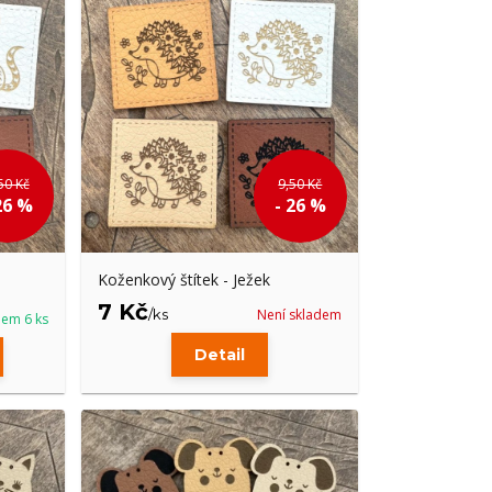
50 Kč
9,50 Kč
26 %
- 26 %
Koženkový štítek - Ježek
7 Kč
/
ks
Není skladem
dem 6 ks
Detail