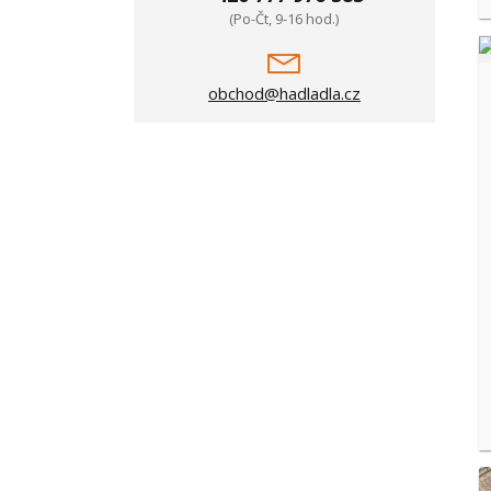
(Po-Čt, 9-16 hod.)
obchod@hadladla.cz