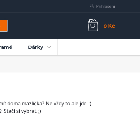
Přihlášení
0 Kč
t
ramé
Dárky
mít doma mazlíčka? Ne vždy to ale jde. :(
tačí si vybrat. ;)