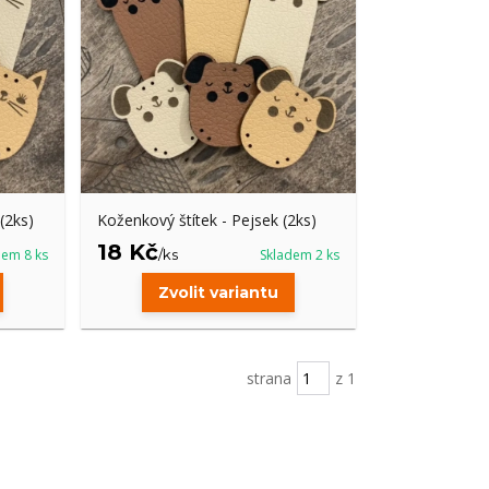
(2ks)
Koženkový štítek - Pejsek (2ks)
18 Kč
dem 8 ks
/
ks
Skladem 2 ks
Zvolit variantu
strana
z 1