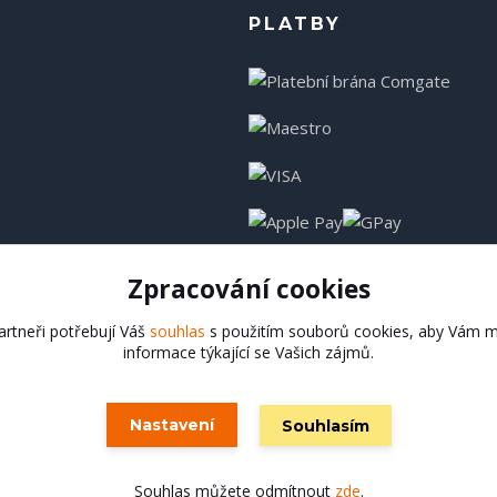
PLATBY
Zpracování cookies
rtneři potřebují Váš
souhlas
s použitím souborů cookies, aby Vám m
informace týkající se Vašich zájmů.
Hadladla.cz
Nastavení
Souhlasím
Vytvořeno na
Eshop-rychle.cz
Souhlas můžete odmítnout
zde
.