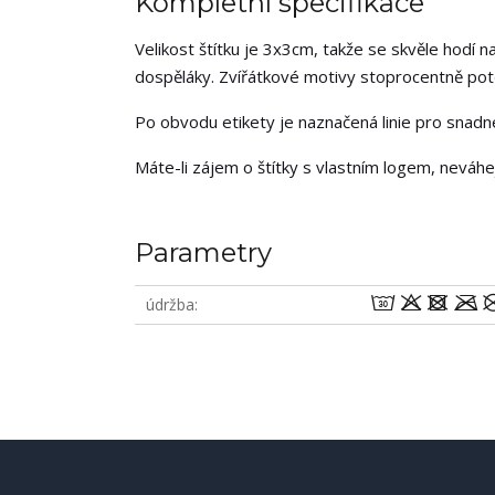
Kompletní specifikace
Velikost štítku je 3x3cm, takže se skvěle hodí na
dospěláky. Zvířátkové motivy stoprocentně potěš
Po obvodu etikety je naznačená linie pro snadné 
Máte-li zájem o štítky s vlastním logem, neváh
Parametry
wodm
údržba