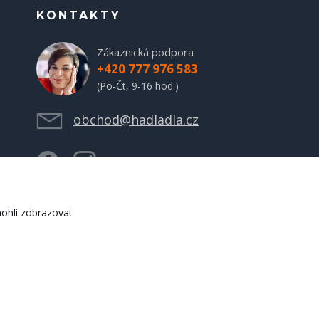
KONTAKTY
Zákaznická podpora
+420 777 976 583
(Po-Čt, 9-16 hod.)
obchod@hadladla.cz
ohli zobrazovat