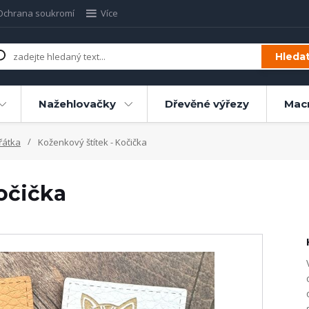
Ochrana soukromí
Více
Hleda
Nažehlovačky
Dřevěné výřezy
Mac
řátka
Koženkový štítek - Kočička
očička