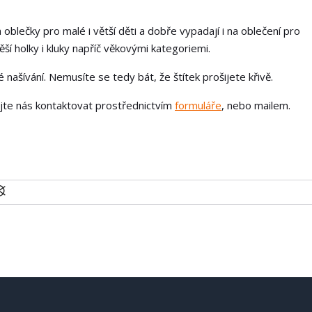
 oblečky pro malé i větší děti a dobře vypadají i na oblečení pro
í holky i kluky napříč věkovými kategoriemi.
našívání. Nemusíte se tedy bát, že štítek prošijete křivě.
ejte nás kontaktovat prostřednictvím
formuláře
, nebo mailem.
U