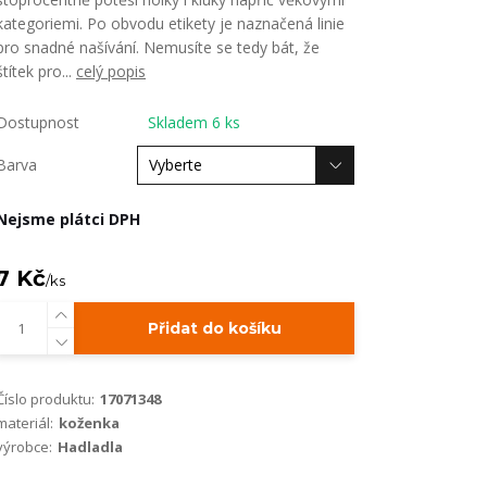
kategoriemi. Po obvodu etikety je naznačená linie
pro snadné našívání. Nemusíte se tedy bát, že
štítek pro...
celý popis
Dostupnost
Skladem 6 ks
Barva
Nejsme plátci DPH
7 Kč
/
ks
Přidat do košíku
Číslo produktu:
17071348
materiál:
koženka
výrobce:
Hadladla