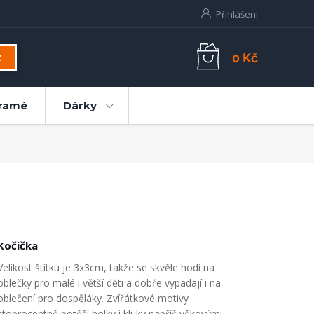
Přihlášení
0 Kč
t
ramé
Dárky
Kočička
Velikost štítku je 3x3cm, takže se skvěle hodí na
oblečky pro malé i větší děti a dobře vypadají i na
oblečení pro dospěláky. Zvířátkové motivy
stoprocentně potěší holky i kluky napříč věkovými