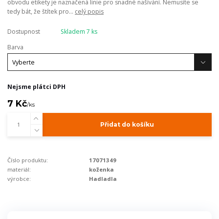
obvodu etikety je naznačená linie pro snadné našívání. Nemusíte se
tedy bát, že štítek pro...
celý popis
Dostupnost
Skladem 7 ks
Barva
Nejsme plátci DPH
7 Kč
/
ks
Přidat do košíku
Číslo produktu:
17071349
materiál:
koženka
výrobce:
Hadladla