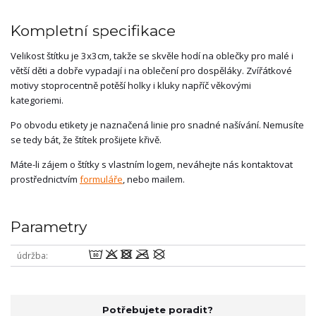
Kompletní specifikace
Velikost štítku je 3x3cm, takže se skvěle hodí na oblečky pro malé i
větší děti a dobře vypadají i na oblečení pro dospěláky. Zvířátkové
motivy stoprocentně potěší holky i kluky napříč věkovými
kategoriemi.
Po obvodu etikety je naznačená linie pro snadné našívání. Nemusíte
se tedy bát, že štítek prošijete křivě.
Máte-li zájem o štítky s vlastním logem, neváhejte nás kontaktovat
prostřednictvím
formuláře
, nebo mailem.
Parametry
wodmU
údržba
Potřebujete poradit?