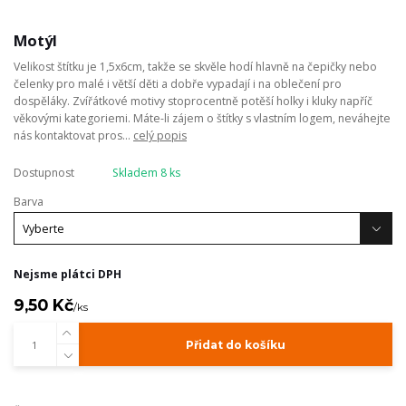
Motýl
Velikost štítku je 1,5x6cm, takže se skvěle hodí hlavně na čepičky nebo
čelenky pro malé i větší děti a dobře vypadají i na oblečení pro
dospěláky. Zvířátkové motivy stoprocentně potěší holky i kluky napříč
věkovými kategoriemi. Máte-li zájem o štítky s vlastním logem, neváhejte
nás kontaktovat pros...
celý popis
Dostupnost
Skladem 8 ks
Barva
Nejsme plátci DPH
9,50 Kč
/
ks
Přidat do košíku