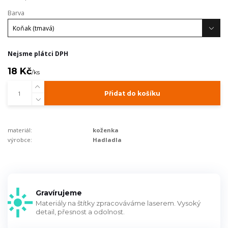
Barva
Nejsme plátci DPH
18 Kč
/
ks
Přidat do košíku
materiál:
koženka
výrobce:
Hadladla
Gravírujeme
Materiály na štítky zpracováváme laserem. Vysoký
detail, přesnost a odolnost.