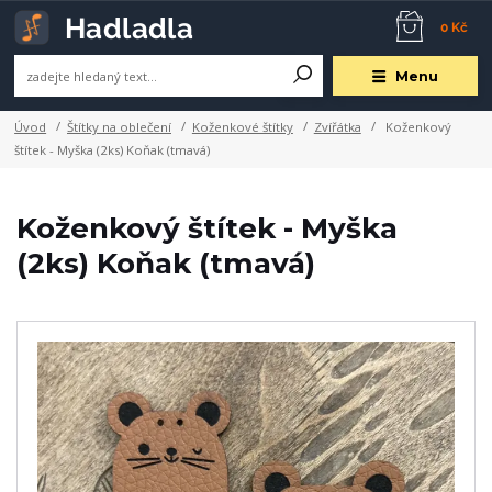
0 Kč
Menu
Úvod
Štítky na oblečení
Koženkové štítky
Zvířátka
Koženkový
štítek - Myška (2ks) Koňak (tmavá)
Koženkový štítek - Myška
(2ks) Koňak (tmavá)