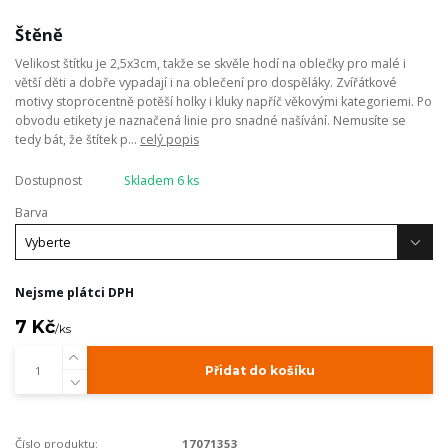
Štěně
Velikost štítku je 2,5x3cm, takže se skvěle hodí na oblečky pro malé i
větší děti a dobře vypadají i na oblečení pro dospěláky. Zvířátkové
motivy stoprocentně potěší holky i kluky napříč věkovými kategoriemi. Po
obvodu etikety je naznačená linie pro snadné našívání. Nemusíte se
tedy bát, že štítek p...
celý popis
Dostupnost
Skladem 6 ks
Barva
Nejsme plátci DPH
7 Kč
/
ks
Přidat do košíku
Číslo produktu:
17071353