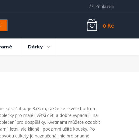
Přihlášení
0 Kč
t
ramé
Dárky
Velikost štítku je 3x3cm, takže se skvěle hodí na
oblečky pro malé i větší děti a dobře vypadají i na
oblečení pro dospěláky. Květinami můžete ozdobit
jarní, letní, ale klidně i podzimní ušité kousky. Po
obvodu etikety je naznačená linie pro snadné