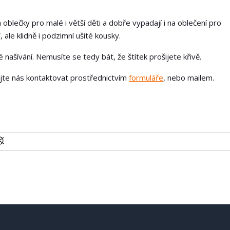
 oblečky pro malé i větší děti a dobře vypadají i na oblečení pro
 ale klidně i podzimní ušité kousky.
našívání. Nemusíte se tedy bát, že štítek prošijete křivě.
ejte nás kontaktovat prostřednictvím
formuláře
, nebo mailem.
U