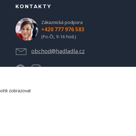
KONTAKTY
Zákaznická podpora
+420 777 976 583
(Po-Čt, 9-16 hod.)
obchod@hadladla.cz
ohli zobrazovat