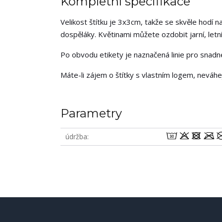
Kompletní specifikace
Velikost štítku je 3x3cm, takže se skvěle hodí na
dospěláky. Květinami můžete ozdobit jarní, letní,
Po obvodu etikety je naznačená linie pro snadné 
Máte-li zájem o štítky s vlastním logem, neváh
Parametry
wodm
údržba