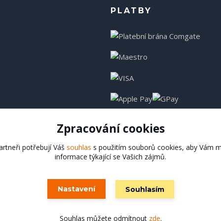
PLATBY
Zpracování cookies
rtneři potřebují Váš
souhlas
s použitím souborů cookies, aby Vám m
informace týkající se Vašich zájmů.
Hadladla.cz
Nastavení
Souhlasím
Vytvořeno na
Eshop-rychle.cz
Souhlas můžete odmítnout
zde
.