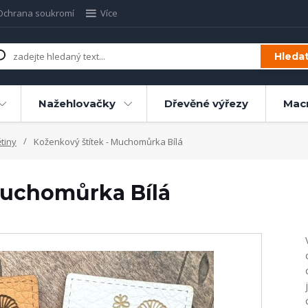
Ochrana soukromí
Více
Hleda
Nažehlovačky
Dřevěné výřezy
Mac
tiny
Koženkový štítek - Muchomůrka Bílá
Muchomůrka Bílá