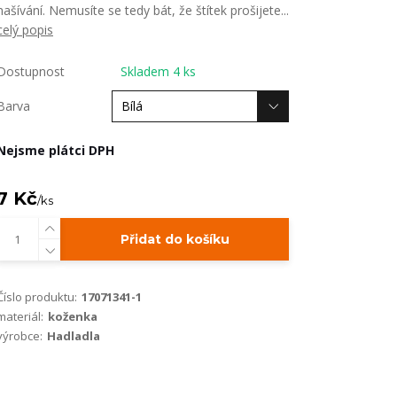
našívání. Nemusíte se tedy bát, že štítek prošijete...
celý popis
Dostupnost
Skladem 4 ks
Barva
Nejsme plátci DPH
7 Kč
/
ks
Přidat do košíku
Číslo produktu:
17071341-1
materiál:
koženka
výrobce:
Hadladla