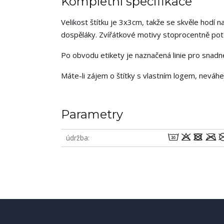
Kompletní specifikace
Velikost štítku je 3x3cm, takže se skvěle hodí na
dospěláky. Zvířátkové motivy stoprocentně potěš
Po obvodu etikety je naznačená linie pro snadné 
Máte-li zájem o štítky s vlastním logem, neváh
Parametry
wodm
údržba