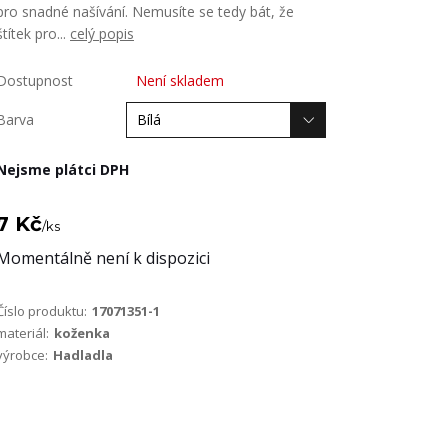
pro snadné našívání. Nemusíte se tedy bát, že
štítek pro...
celý popis
Dostupnost
Není skladem
Barva
Nejsme plátci DPH
7 Kč
/
ks
Momentálně není k dispozici
Číslo produktu:
17071351-1
materiál:
koženka
výrobce:
Hadladla