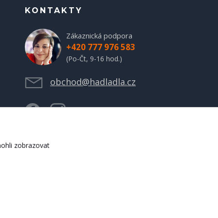
KONTAKTY
Zákaznická podpora
+420 777 976 583
(Po-Čt, 9-16 hod.)
obchod@hadladla.cz
ohli zobrazovat