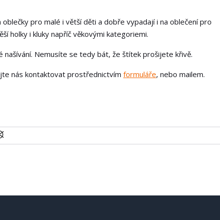
 oblečky pro malé i větší děti a dobře vypadají i na oblečení pro
í holky i kluky napříč věkovými kategoriemi.
našívání. Nemusíte se tedy bát, že štítek prošijete křivě.
ejte nás kontaktovat prostřednictvím
formuláře
, nebo mailem.
U