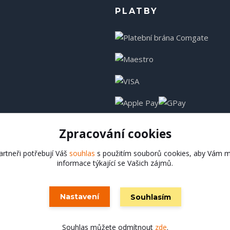
PLATBY
Zpracování cookies
rtneři potřebují Váš
souhlas
s použitím souborů cookies, aby Vám m
informace týkající se Vašich zájmů.
Hadladla.cz
Nastavení
Souhlasím
Vytvořeno na
Eshop-rychle.cz
Souhlas můžete odmítnout
zde
.