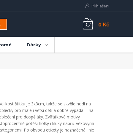
Přihlášení
0 Kč
t
ramé
Dárky
Velikost štítku je 3x3cm, takže se skvěle hodí na
oblečky pro malé i větší děti a dobře vypadají i na
oblečení pro dospěláky. Zvířátkové motivy
stoprocentně potěší holky i kluky napříč věkovými
kategoriemi. Po obvodu etikety je naznačená linie