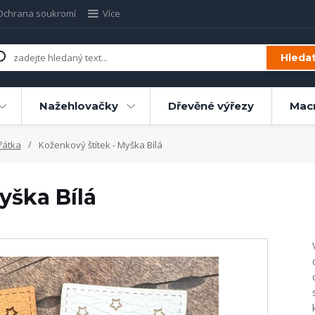
Ochrana soukromí
Více
Hleda
Nažehlovačky
Dřevěné výřezy
Mac
řátka
Koženkový štítek - Myška Bílá
yška Bílá