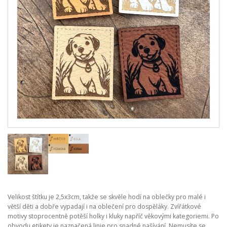
Velikost štítku je 2,5x3cm, takže se skvěle hodí na oblečky pro malé i
větší děti a dobře vypadají i na oblečení pro dospěláky. Zvířátkové
motivy stoprocentně potěší holky i kluky napříč věkovými kategoriemi. Po
obvodu etikety je naznačená linie pro snadné našívání. Nemusíte se