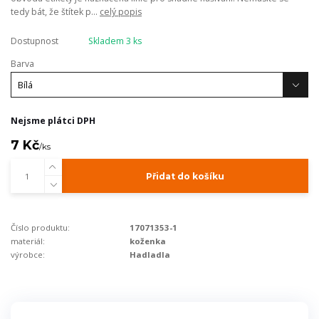
tedy bát, že štítek p...
celý popis
Dostupnost
Skladem 3 ks
Barva
Nejsme plátci DPH
7 Kč
/
ks
Přidat do košíku
Číslo produktu:
17071353-1
materiál:
koženka
výrobce:
Hadladla