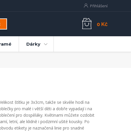
Přihlášení
0 Kč
t
ramé
Dárky
Velikost štítku je 3x3cm, takže se skvěle hodí na
oblečky pro malé i větší děti a dobře vypadají i na
oblečení pro dospěláky. Květinami můžete ozdobit
jarní, letní, ale klidně i podzimní ušité kousky. Po
obvodu etikety je naznačená linie pro snadné