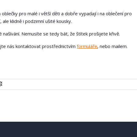
 oblečky pro malé i větší děti a dobře vypadají i na oblečení pro
 ale klidně i podzimní ušité kousky.
našívání. Nemusíte se tedy bát, že štítek prošijete křivě.
ejte nás kontaktovat prostřednictvím
formuláře
, nebo mailem.
U