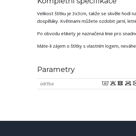
Kompletní specifikace
Velikost štítku je 3x3cm, takže se skvěle hodí na
dospěláky. Květinami můžete ozdobit jarní, letní,
Po obvodu etikety je naznačená linie pro snadné 
Máte-li zájem o štítky s vlastním logem, neváh
Parametry
wodm
údržba