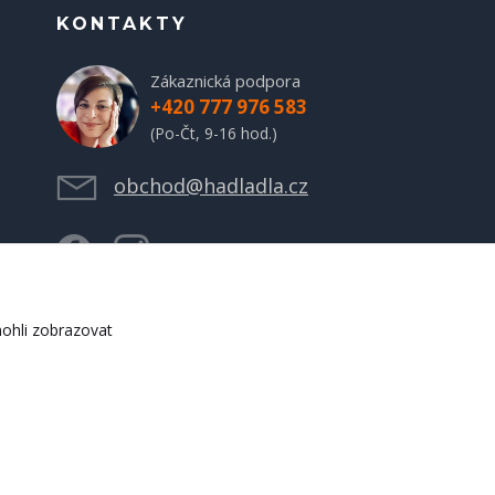
KONTAKTY
Zákaznická podpora
+420 777 976 583
(Po-Čt, 9-16 hod.)
obchod@hadladla.cz
ohli zobrazovat