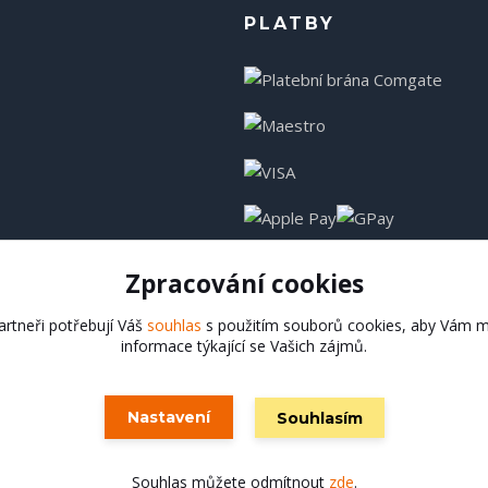
PLATBY
Zpracování cookies
rtneři potřebují Váš
souhlas
s použitím souborů cookies, aby Vám m
informace týkající se Vašich zájmů.
Hadladla.cz
Nastavení
Souhlasím
Vytvořeno na
Eshop-rychle.cz
Souhlas můžete odmítnout
zde
.