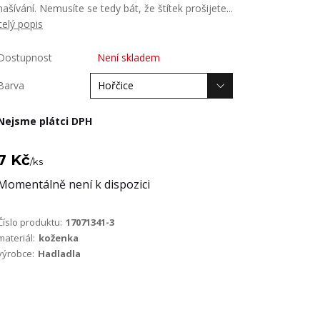
našívání. Nemusíte se tedy bát, že štítek prošijete...
celý popis
Dostupnost
Není skladem
Barva
Nejsme plátci DPH
7 Kč
/
ks
Momentálně není k dispozici
Číslo produktu:
17071341-3
materiál:
koženka
výrobce:
Hadladla