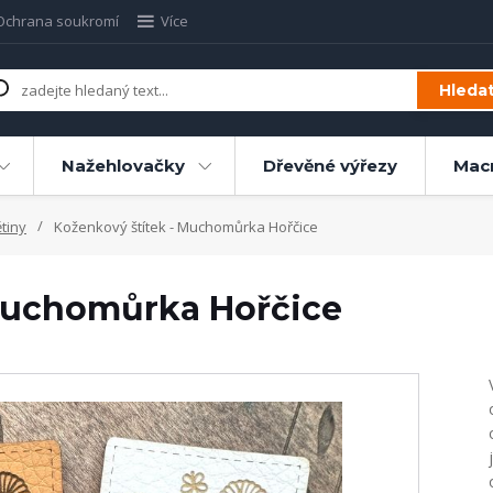
Ochrana soukromí
Více
Hleda
Nažehlovačky
Dřevěné výřezy
Mac
tiny
Koženkový štítek - Muchomůrka Hořčice
 Muchomůrka Hořčice