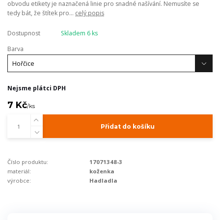
obvodu etikety je naznačená linie pro snadné našívání. Nemusíte se
tedy bát, že štítek pro...
celý popis
Dostupnost
Skladem 6 ks
Barva
Nejsme plátci DPH
7 Kč
/
ks
Přidat do košíku
Číslo produktu:
17071348-3
materiál:
koženka
výrobce:
Hadladla