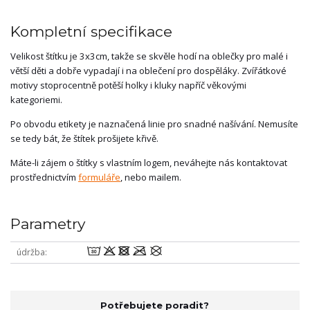
Kompletní specifikace
Velikost štítku je 3x3cm, takže se skvěle hodí na oblečky pro malé i
větší děti a dobře vypadají i na oblečení pro dospěláky. Zvířátkové
motivy stoprocentně potěší holky i kluky napříč věkovými
kategoriemi.
Po obvodu etikety je naznačená linie pro snadné našívání. Nemusíte
se tedy bát, že štítek prošijete křivě.
Máte-li zájem o štítky s vlastním logem, neváhejte nás kontaktovat
prostřednictvím
formuláře
, nebo mailem.
Parametry
wodmU
údržba
Potřebujete poradit?