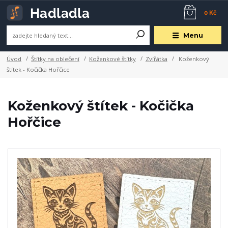
0 Kč
Menu
Úvod
Štítky na oblečení
Koženkové štítky
Zvířátka
Koženkový
štítek - Kočička Hořčice
Koženkový štítek - Kočička
Hořčice