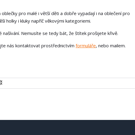
 oblečky pro malé i větší děti a dobře vypadají i na oblečení pro
í holky i kluky napříč věkovými kategoriemi.
našívání. Nemusíte se tedy bát, že štítek prošijete křivě.
ejte nás kontaktovat prostřednictvím
formuláře
, nebo mailem.
U