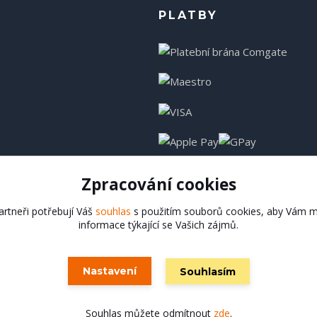
PLATBY
Zpracování cookies
rtneři potřebují Váš
souhlas
s použitím souborů cookies, aby Vám m
informace týkající se Vašich zájmů.
Hadladla.cz
Nastavení
Souhlasím
Vytvořeno na
Eshop-rychle.cz
Souhlas můžete odmítnout
zde
.