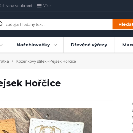
Ochrana soukromí
Více
Hleda
Nažehlovačky
Dřevěné výřezy
Mac
řátka
Koženkový štítek - Pejsek Hořčice
ejsek Hořčice