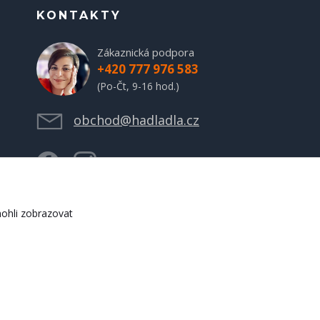
KONTAKTY
Zákaznická podpora
+420 777 976 583
(Po-Čt, 9-16 hod.)
obchod@hadladla.cz
ohli zobrazovat