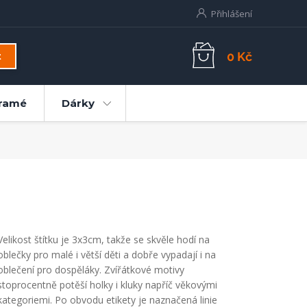
Přihlášení
0 Kč
t
ramé
Dárky
Velikost štítku je 3x3cm, takže se skvěle hodí na
oblečky pro malé i větší děti a dobře vypadají i na
oblečení pro dospěláky. Zvířátkové motivy
stoprocentně potěší holky i kluky napříč věkovými
kategoriemi. Po obvodu etikety je naznačená linie