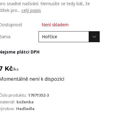
pro snadné našívání. Nemusíte se tedy bát, že
štítek pro...
celý popis
Dostupnost
Není skladem
Barva
Nejsme plátci DPH
7 Kč
/
ks
Momentálně není k dispozici
Číslo produktu:
17071352-3
materiál:
koženka
výrobce:
Hadladla