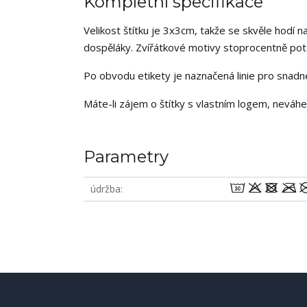
Kompletní specifikace
Velikost štítku je 3x3cm, takže se skvěle hodí na
dospěláky. Zvířátkové motivy stoprocentně potěš
Po obvodu etikety je naznačená linie pro snadné 
Máte-li zájem o štítky s vlastním logem, neváh
Parametry
wodm
údržba