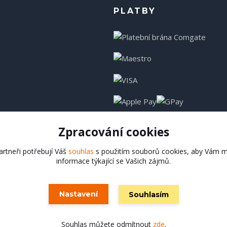
PLATBY
Zpracování cookies
rtneři potřebují Váš
souhlas
s použitím souborů cookies, aby Vám m
informace týkající se Vašich zájmů.
Hadladla.cz
Nastavení
Souhlasím
Vytvořeno na
Eshop-rychle.cz
Souhlas můžete odmítnout
zde
.