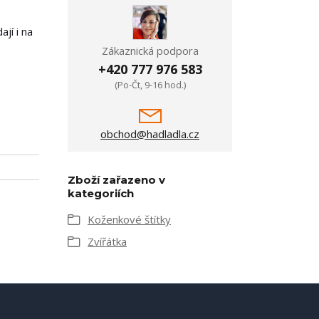
jí i na
Zákaznická podpora
+420 777 976 583
(Po-Čt, 9-16 hod.)
obchod@hadladla.cz
Zboží zařazeno v
kategoriích
Koženkové štítky
Zvířátka