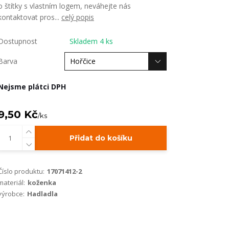
o štítky s vlastním logem, neváhejte nás
kontaktovat pros...
celý popis
Dostupnost
Skladem 4 ks
Barva
Nejsme plátci DPH
9,50 Kč
/
ks
Přidat do košíku
Číslo produktu:
17071412-2
materiál:
koženka
výrobce:
Hadladla