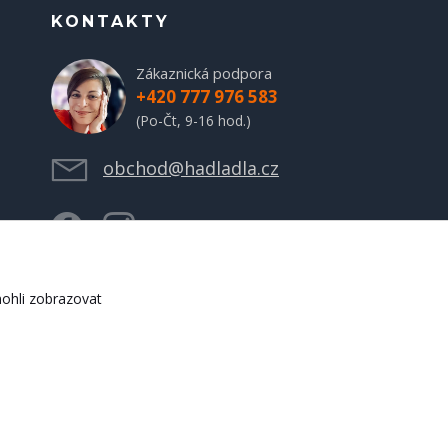
KONTAKTY
Zákaznická podpora
+420 777 976 583
(Po-Čt, 9-16 hod.)
obchod@hadladla.cz
ohli zobrazovat