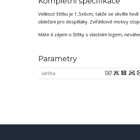
Kompletní specifikace
Velikost štítku je 1,5x6cm, takže se skvěle hodí
oblečení pro dospěláky. Zvířátkové motivy stopr
Máte-li zájem o štítky s vlastním logem, neváh
Parametry
wodm
údržba