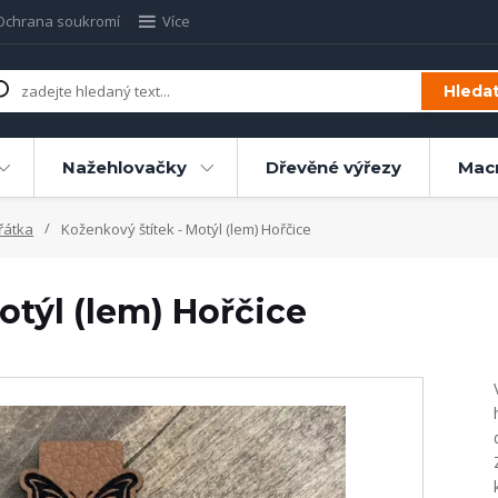
Ochrana soukromí
Více
Hleda
Nažehlovačky
Dřevěné výřezy
Mac
řátka
Koženkový štítek - Motýl (lem) Hořčice
otýl (lem) Hořčice