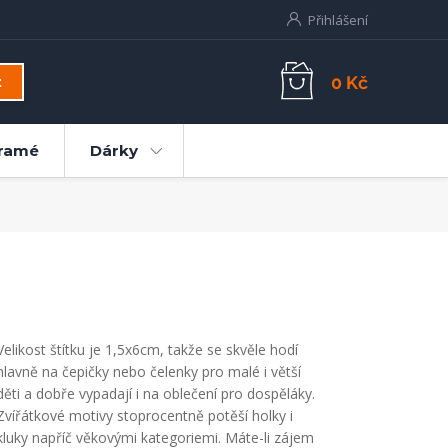
Přihlášení
0 Kč
t
ramé
Dárky
Velikost štítku je 1,5x6cm, takže se skvěle hodí
hlavně na čepičky nebo čelenky pro malé i větší
děti a dobře vypadají i na oblečení pro dospěláky.
Zvířátkové motivy stoprocentně potěší holky i
kluky napříč věkovými kategoriemi. Máte-li zájem