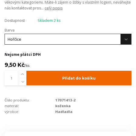
věkovými kategoriemi. Máte-li zájem o štítky s vlastním logem, neváhejte
nás kontaktovat pros...
celý popis
Dostupnost
Skladem 2 ks
Barva
Nejsme plátci DPH
9,50 Kč
/
ks
Přidat do košíku
Číslo produktu:
17071413-2
materiál:
koženka
výrobce:
Hadladla