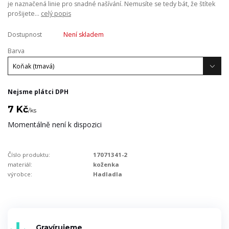
je naznačená linie pro snadné našívání. Nemusíte se tedy bát, že štítek
prošijete...
celý popis
Dostupnost
Není skladem
Barva
Nejsme plátci DPH
7 Kč
/
ks
Momentálně není k dispozici
Číslo produktu:
17071341-2
materiál:
koženka
výrobce:
Hadladla
Gravírujeme