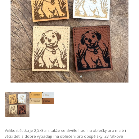
Velikost štítku je 2,5x3cm, takže se skvěle hodí na oblečky pro malé i
větší děti a dobře vypadají i na oblečení pro dospěláky. Zvířátkové