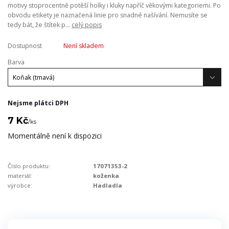
motivy stoprocentně potěší holky i kluky napříč věkovými kategoriemi. Po
obvodu etikety je naznačená linie pro snadné našívání. Nemusíte se
tedy bát, že štítek p...
celý popis
Dostupnost
Není skladem
Barva
Nejsme plátci DPH
7 Kč
/
ks
Momentálně není k dispozici
Číslo produktu:
17071353-2
materiál:
koženka
výrobce:
Hadladla