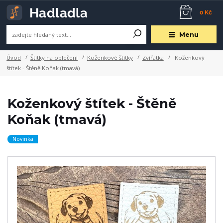
0 Kč
Menu
Úvod
Štítky na oblečení
Koženkové štítky
Zvířátka
Koženkový
štítek - Štěně Koňak (tmavá)
Koženkový štítek - Štěně
Koňak (tmavá)
Novinka