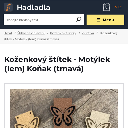
0 Kč
Menu
Úvod
Štítky na oblečení
Koženkové štítky
Zvířátka
Koženkový
štítek - Motýlek (lem) Koňak (tmavá)
Koženkový štítek - Motýlek
(lem) Koňak (tmavá)